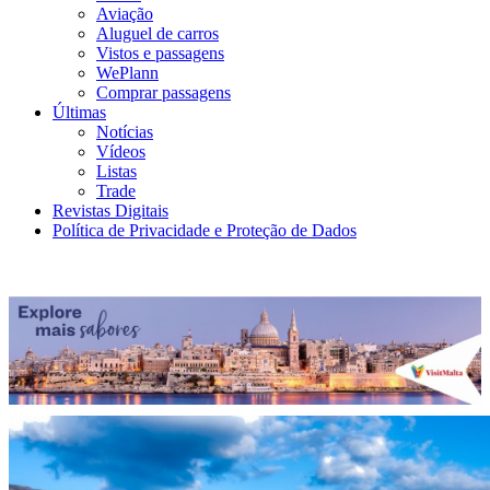
Aviação
Aluguel de carros
Vistos e passagens
WePlann
Comprar passagens
Últimas
Notícias
Vídeos
Listas
Trade
Revistas Digitais
Política de Privacidade e Proteção de Dados