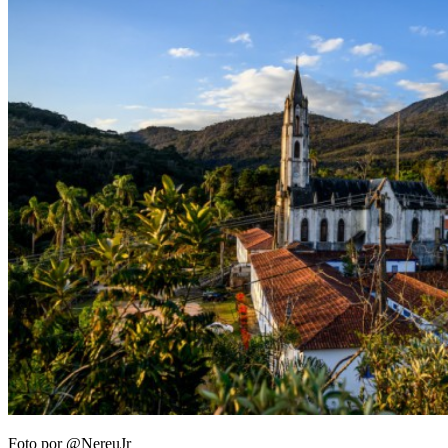
Foto por @NereuJr