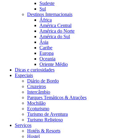
Sudeste
Sul
Destinos Internacionais
África
América Central
América do Norte
América do Sul
Ásia
Caribe
Europa
Oceania
Oriente Médio
Dicas e curiosidades
Especiais
Diário de Bordo
Cruzeiros
Intercâmbio
Parques Temáticos & Atrações
Mochilão
Ecoturismo
Turismo de Aventura
Turismo Religioso
Serviços
Hotéis & Resorts
Hostel