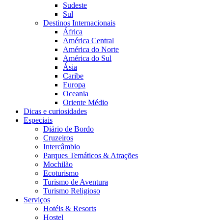
Sudeste
Sul
Destinos Internacionais
África
América Central
América do Norte
América do Sul
Ásia
Caribe
Europa
Oceania
Oriente Médio
Dicas e curiosidades
Especiais
Diário de Bordo
Cruzeiros
Intercâmbio
Parques Temáticos & Atrações
Mochilão
Ecoturismo
Turismo de Aventura
Turismo Religioso
Serviços
Hotéis & Resorts
Hostel