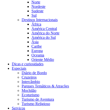
Norte
Nordeste
Sudeste
Sul
Destinos Internacionais
África
América Central
América do Norte
América do Sul
Ásia
Caribe
Europa
Oceania
Oriente Médio
Dicas e curiosidades
Especiais
Diário de Bordo
Cruzeiros
Intercâmbio
Parques Temáticos & Atrações
Mochilão
Ecoturismo
Turismo de Aventura
Turismo Religioso
Serviços