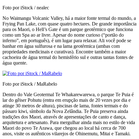
Foto por iStock / nealec
No Waimangu Volcanic Valley, há a maior fonte termal do mundo, a
Frying Pan Lake, com quase quatro hectares. De grande importância
para os Maori, o Hell’s Gate é um parque geotérmico que funciona
como um Spa ao ar livre. Apesar do nome curioso (“portão do
inferno”, em português), é um lugar para relaxar. Ali você pode se
banhar em água sulfurosa e na lama geotérmica (ambas com
propriedades medicinais e curativas). Encontre também a maior
cachoeira de água termal do hemisfério sul e outras tantas fontes de
água quente.
Foto por iStock / MaRabelo
Dentro do Vale Geotermal Te Whakarewarewa, o parque Te Puia é
lar do gêiser Pohutu (entra em erupção mais de 20 vezes por dia e
atinge 30 metros de altura), piscinas de lama, fontes termais e do
pássaro kiwi, símbolo da Nova Zelândia. Te Puia preserva ainda
tradições dos Maori, através de apresentações de canto e dança,
arquitetura e artesanato. Para mergulhar ainda mais no estilo de vida
Maori do povo Te Arawa, que chegou ao local há cerca de 700
anos, visite os autênticos vilarejos de Ohinemutu, Mitai e Tamaki.