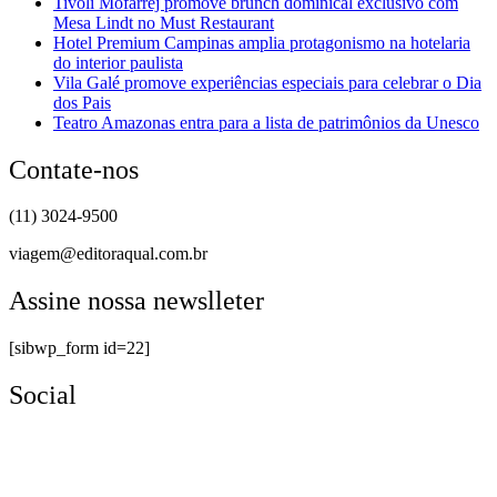
Tivoli Mofarrej promove brunch dominical exclusivo com
Mesa Lindt no Must Restaurant
Hotel Premium Campinas amplia protagonismo na hotelaria
do interior paulista
Vila Galé promove experiências especiais para celebrar o Dia
dos Pais
Teatro Amazonas entra para a lista de patrimônios da Unesco
Contate-nos
(11) 3024-9500
viagem@editoraqual.com.br
Assine nossa newslleter
[sibwp_form id=22]
Social