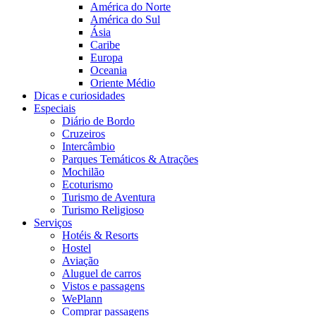
América do Norte
América do Sul
Ásia
Caribe
Europa
Oceania
Oriente Médio
Dicas e curiosidades
Especiais
Diário de Bordo
Cruzeiros
Intercâmbio
Parques Temáticos & Atrações
Mochilão
Ecoturismo
Turismo de Aventura
Turismo Religioso
Serviços
Hotéis & Resorts
Hostel
Aviação
Aluguel de carros
Vistos e passagens
WePlann
Comprar passagens