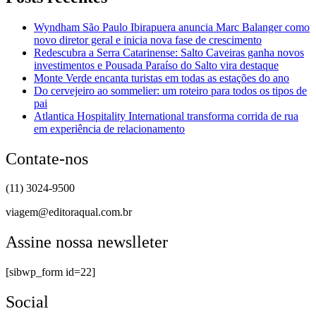
Wyndham São Paulo Ibirapuera anuncia Marc Balanger como
novo diretor geral e inicia nova fase de crescimento
Redescubra a Serra Catarinense: Salto Caveiras ganha novos
investimentos e Pousada Paraíso do Salto vira destaque
Monte Verde encanta turistas em todas as estações do ano
Do cervejeiro ao sommelier: um roteiro para todos os tipos de
pai
Atlantica Hospitality International transforma corrida de rua
em experiência de relacionamento
Contate-nos
(11) 3024-9500
viagem@editoraqual.com.br
Assine nossa newslleter
[sibwp_form id=22]
Social