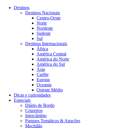
Destinos
Destinos Nacionais
Centro-Oeste
Norte
Nordeste
Sudeste
Sul
Destinos Internacionais
África
América Central
América do Norte
América do Sul
Ásia
Caribe
Europa
Oceania
Oriente Médio
Dicas e curiosidades
Especiais
Diário de Bordo
Cruzeiros
Intercâmbio
Parques Temáticos & Atrações
Mochilão