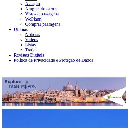
Aviação
Aluguel de carros
Vistos e passagens
WePlann
Comprar passagens
Últimas
Notícias
Vídeos
Listas
Trade
Revistas Digitais
Política de Privacidade e Proteção de Dados