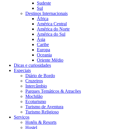
Sudeste
Sul
Destinos Internacionais
África
América Central
América do Norte
América do Sul
Ásia
Caribe
Europa
Oceania
Oriente Médio
Dicas e curiosidades
Especiais
Diário de Bordo
Cruzeiros
Intercâmbio
Parques Temáticos & Atrações
Mochilão
Ecoturismo
Turismo de Aventura
Turismo Religioso
Serviços
Hotéis & Resorts
Hostel