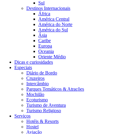
Sul
Destinos Internacionais
África
América Central
América do Norte
América do Sul
Ásia
Caribe
Europa
Oceania
Oriente Médio
Dicas e curiosidades
Especiais
Diário de Bordo
Cruzeiros
Intercâmbio
Parques Temáticos & Atrações
Mochilão
Ecoturismo
Turismo de Aventura
Turismo Religioso
Serviços
Hotéis & Resorts
Hostel
Aviação