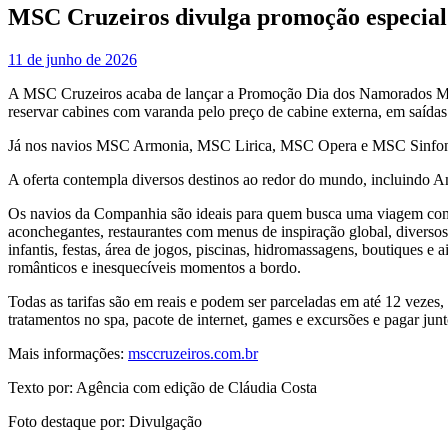
MSC Cruzeiros divulga promoção especial
11 de junho de 2026
A MSC Cruzeiros acaba de lançar a Promoção Dia dos Namorados MSC,
reservar cabines com varanda pelo preço de cabine externa, em saídas
Já nos navios MSC Armonia, MSC Lirica, MSC Opera e MSC Sinfonia s
A oferta contempla diversos destinos ao redor do mundo, incluindo A
Os navios da Companhia são ideais para quem busca uma viagem comp
aconchegantes, restaurantes com menus de inspiração global, diversos 
infantis, festas, área de jogos, piscinas, hidromassagens, boutique
românticos e inesquecíveis momentos a bordo.
Todas as tarifas são em reais e podem ser parceladas em até 12 vezes,
tratamentos no spa, pacote de internet, games e excursões e pagar ju
Mais informações:
msccruzeiros.com.br
Texto por: Agência com edição de Cláudia Costa
Foto destaque por: Divulgação