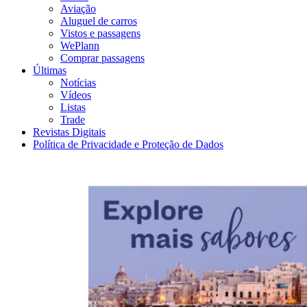
Aviação
Aluguel de carros
Vistos e passagens
WePlann
Comprar passagens
Últimas
Notícias
Vídeos
Listas
Trade
Revistas Digitais
Política de Privacidade e Proteção de Dados