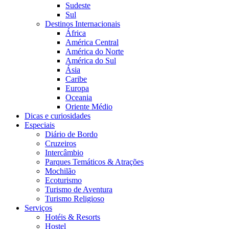
Sudeste
Sul
Destinos Internacionais
África
América Central
América do Norte
América do Sul
Ásia
Caribe
Europa
Oceania
Oriente Médio
Dicas e curiosidades
Especiais
Diário de Bordo
Cruzeiros
Intercâmbio
Parques Temáticos & Atrações
Mochilão
Ecoturismo
Turismo de Aventura
Turismo Religioso
Serviços
Hotéis & Resorts
Hostel