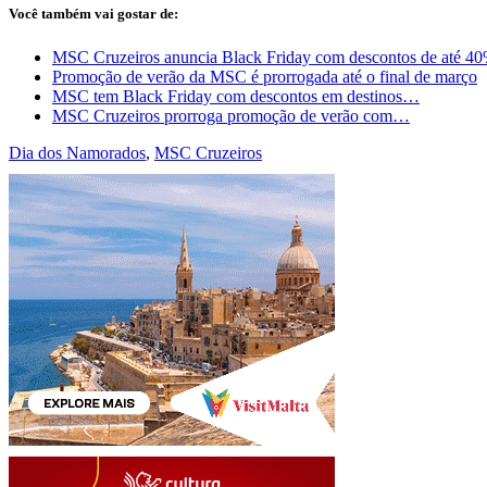
Você também vai gostar de:
MSC Cruzeiros anuncia Black Friday com descontos de até 4
Promoção de verão da MSC é prorrogada até o final de março
MSC tem Black Friday com descontos em destinos…
MSC Cruzeiros prorroga promoção de verão com…
Dia dos Namorados
,
MSC Cruzeiros