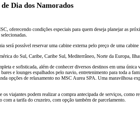
 de Dia dos Namorados
 oferecendo condições especiais para quem deseja planejar as próxim
 selecionadas.
erá possível reservar uma cabine externa pelo preço de uma cabine i
mérica do Sul, Caribe, Caribe Sul, Mediterrâneo, Norte da Europa, Il
leta e sofisticada, além de conhecer diversos destinos em uma única
bares e lounges espalhados pelo navio, entretenimento para toda a famíl
s e ainda opções de relaxamento no MSC Aurea SPA. Uma maravilhosa ex
 e os viajantes podem realizar a compra antecipada de serviços, como re
nto com a tarifa do cruzeiro, com opção também de parcelamento.