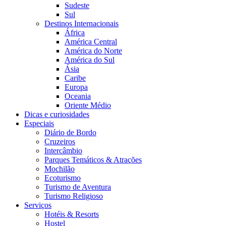
Sudeste
Sul
Destinos Internacionais
África
América Central
América do Norte
América do Sul
Ásia
Caribe
Europa
Oceania
Oriente Médio
Dicas e curiosidades
Especiais
Diário de Bordo
Cruzeiros
Intercâmbio
Parques Temáticos & Atrações
Mochilão
Ecoturismo
Turismo de Aventura
Turismo Religioso
Serviços
Hotéis & Resorts
Hostel