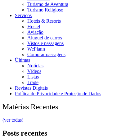
Turismo de Aventura
Turismo Religioso
Serviços
Hotéis & Resorts
Hostel
Aviação
Aluguel de carros
Vistos e passagens
WePlann
Comprar passagens
Últimas
Notícias
Vídeos
Listas
Trade
Revistas Digitais
Política de Privacidade e Proteção de Dados
Matérias Recentes
(ver todas)
Posts recentes