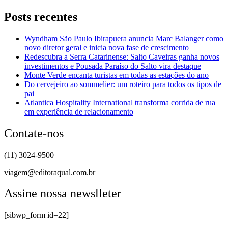
Posts recentes
Wyndham São Paulo Ibirapuera anuncia Marc Balanger como
novo diretor geral e inicia nova fase de crescimento
Redescubra a Serra Catarinense: Salto Caveiras ganha novos
investimentos e Pousada Paraíso do Salto vira destaque
Monte Verde encanta turistas em todas as estações do ano
Do cervejeiro ao sommelier: um roteiro para todos os tipos de
pai
Atlantica Hospitality International transforma corrida de rua
em experiência de relacionamento
Contate-nos
(11) 3024-9500
viagem@editoraqual.com.br
Assine nossa newslleter
[sibwp_form id=22]