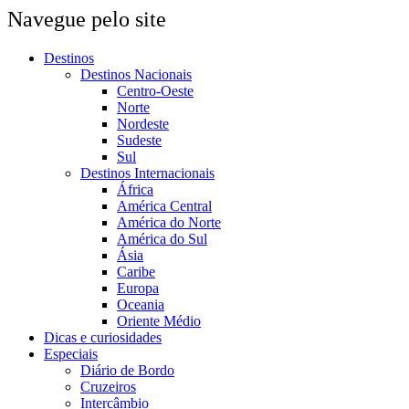
Navegue pelo site
Destinos
Destinos Nacionais
Centro-Oeste
Norte
Nordeste
Sudeste
Sul
Destinos Internacionais
África
América Central
América do Norte
América do Sul
Ásia
Caribe
Europa
Oceania
Oriente Médio
Dicas e curiosidades
Especiais
Diário de Bordo
Cruzeiros
Intercâmbio