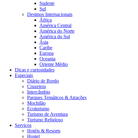
Sudeste
Sul
Destinos Internacionais
África
América Central
América do Norte
América do Sul
Ásia
Caribe
Europa
Oceania
Oriente Médio
Dicas e curiosidades
Especiais
Diário de Bordo
Cruzeiros
Intercâmbio
Parques Temáticos & Atrações
Mochilão
Ecoturismo
Turismo de Aventura
Turismo Religioso
Serviços
Hotéis & Resorts
Hostel