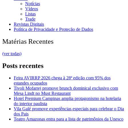
Notícias
Vídeos
Listas
Trade
Revistas Digitais
Política de Privacidade e Proteção de Dados
Matérias Recentes
(ver todas)
Posts recentes
Feira AVIRRP 2026 chega à 28ª edição com 95% dos
estandes ocupados
Tivoli Mofarrej promove brunch dominical exclusivo com
Mesa Lindt no Must Restaurant
Hotel Premium Campinas amplia protagonismo na hotelaria
do interior paulista
Vila Galé promove experiências especiais para celebrar o Dia
dos Pais
Teatro Amazonas entra para a lista de patrimônios da Unesco