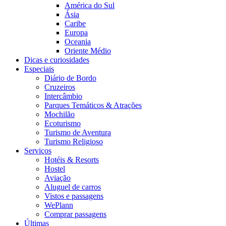
América do Sul
Ásia
Caribe
Europa
Oceania
Oriente Médio
Dicas e curiosidades
Especiais
Diário de Bordo
Cruzeiros
Intercâmbio
Parques Temáticos & Atrações
Mochilão
Ecoturismo
Turismo de Aventura
Turismo Religioso
Serviços
Hotéis & Resorts
Hostel
Aviação
Aluguel de carros
Vistos e passagens
WePlann
Comprar passagens
Últimas