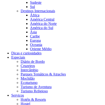
Sudeste
Sul
Destinos Internacionais
África
América Central
América do Norte
América do Sul
Ásia
Caribe
Europa
Oceania
Oriente Médio
Dicas e curiosidades
Especiais
Diário de Bordo
Cruzeiros
Intercâmbio
Parques Temáticos & Atrações
Mochilão
Ecoturismo
Turismo de Aventura
Turismo Religioso
Serviços
Hotéis & Resorts
Hostel