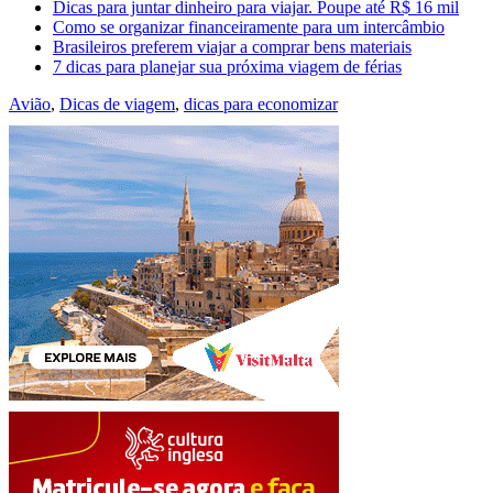
Dicas para juntar dinheiro para viajar. Poupe até R$ 16 mil
Como se organizar financeiramente para um intercâmbio
Brasileiros preferem viajar a comprar bens materiais
7 dicas para planejar sua próxima viagem de férias
Avião
,
Dicas de viagem
,
dicas para economizar