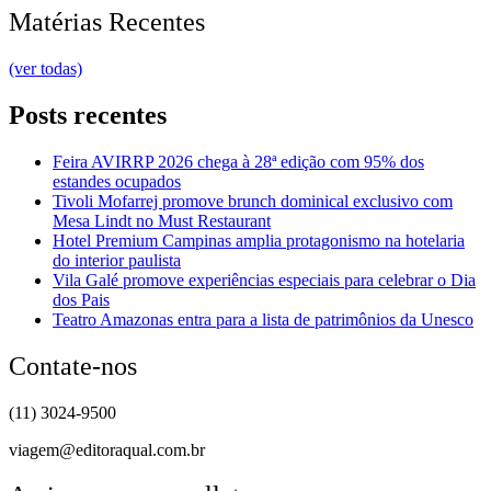
Matérias Recentes
(ver todas)
Posts recentes
Feira AVIRRP 2026 chega à 28ª edição com 95% dos
estandes ocupados
Tivoli Mofarrej promove brunch dominical exclusivo com
Mesa Lindt no Must Restaurant
Hotel Premium Campinas amplia protagonismo na hotelaria
do interior paulista
Vila Galé promove experiências especiais para celebrar o Dia
dos Pais
Teatro Amazonas entra para a lista de patrimônios da Unesco
Contate-nos
(11) 3024-9500
viagem@editoraqual.com.br