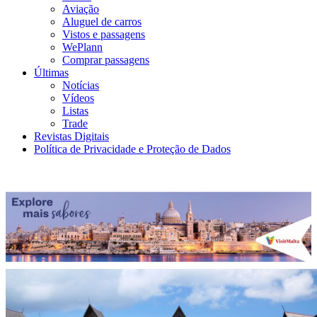
Aviação
Aluguel de carros
Vistos e passagens
WePlann
Comprar passagens
Últimas
Notícias
Vídeos
Listas
Trade
Revistas Digitais
Política de Privacidade e Proteção de Dados