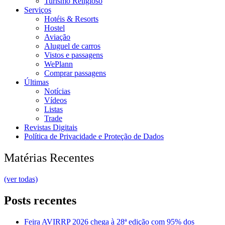
Turismo Religioso
Serviços
Hotéis & Resorts
Hostel
Aviação
Aluguel de carros
Vistos e passagens
WePlann
Comprar passagens
Últimas
Notícias
Vídeos
Listas
Trade
Revistas Digitais
Política de Privacidade e Proteção de Dados
Matérias Recentes
(ver todas)
Posts recentes
Feira AVIRRP 2026 chega à 28ª edição com 95% dos