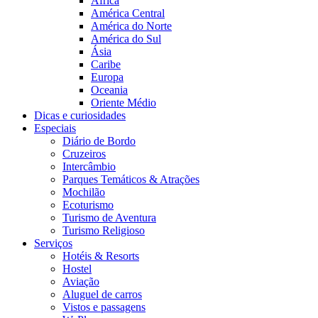
África
América Central
América do Norte
América do Sul
Ásia
Caribe
Europa
Oceania
Oriente Médio
Dicas e curiosidades
Especiais
Diário de Bordo
Cruzeiros
Intercâmbio
Parques Temáticos & Atrações
Mochilão
Ecoturismo
Turismo de Aventura
Turismo Religioso
Serviços
Hotéis & Resorts
Hostel
Aviação
Aluguel de carros
Vistos e passagens