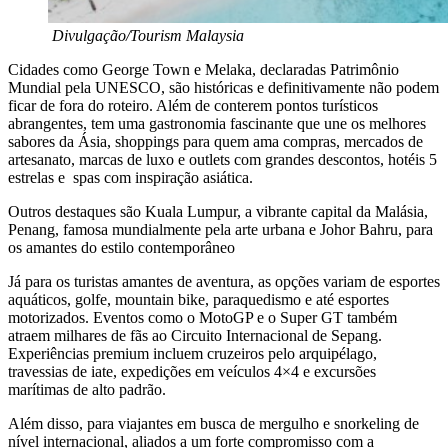
Divulgação/Tourism Malaysia
Cidades como George Town e Melaka, declaradas Patrimônio
Mundial pela UNESCO, são históricas e definitivamente não podem
ficar de fora do roteiro. Além de conterem pontos turísticos
abrangentes, tem uma gastronomia fascinante que une os melhores
sabores da Ásia, shoppings para quem ama compras, mercados de
artesanato, marcas de luxo e outlets com grandes descontos, hotéis 5
estrelas e spas com inspiração asiática.
Outros destaques são Kuala Lumpur, a vibrante capital da Malásia,
Penang, famosa mundialmente pela arte urbana e Johor Bahru, para
os amantes do estilo contemporâneo
Já para os turistas amantes de aventura, as opções variam de esportes
aquáticos, golfe, mountain bike, paraquedismo e até esportes
motorizados. Eventos como o MotoGP e o Super GT também
atraem milhares de fãs ao Circuito Internacional de Sepang.
Experiências premium incluem cruzeiros pelo arquipélago,
travessias de iate, expedições em veículos 4×4 e excursões
marítimas de alto padrão.
Além disso, para viajantes em busca de mergulho e snorkeling de
nível internacional, aliados a um forte compromisso com a