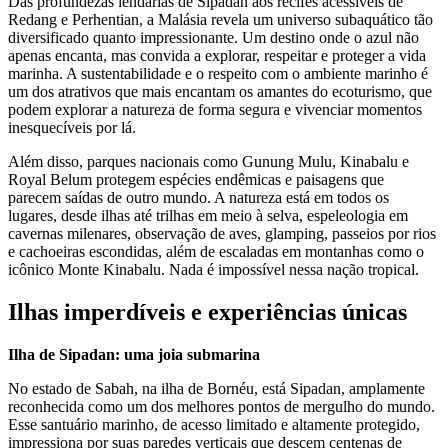
Das profundezas lendárias de Sipadan aos recifes acessíveis de
Redang e Perhentian, a Malásia revela um universo subaquático tão
diversificado quanto impressionante. Um destino onde o azul não
apenas encanta, mas convida a explorar, respeitar e proteger a vida
marinha. A sustentabilidade e o respeito com o ambiente marinho é
um dos atrativos que mais encantam os amantes do ecoturismo, que
podem explorar a natureza de forma segura e vivenciar momentos
inesquecíveis por lá.
Além disso, parques nacionais como Gunung Mulu, Kinabalu e
Royal Belum protegem espécies endêmicas e paisagens que
parecem saídas de outro mundo. A natureza está em todos os
lugares, desde ilhas até trilhas em meio à selva, espeleologia em
cavernas milenares, observação de aves, glamping, passeios por rios
e cachoeiras escondidas, além de escaladas em montanhas como o
icônico Monte Kinabalu. Nada é impossível nessa nação tropical.
Ilhas imperdíveis e experiências únicas
Ilha de Sipadan: uma joia submarina
No estado de Sabah, na ilha de Bornéu, está Sipadan, amplamente
reconhecida como um dos melhores pontos de mergulho do mundo.
Esse santuário marinho, de acesso limitado e altamente protegido,
impressiona por suas paredes verticais que descem centenas de