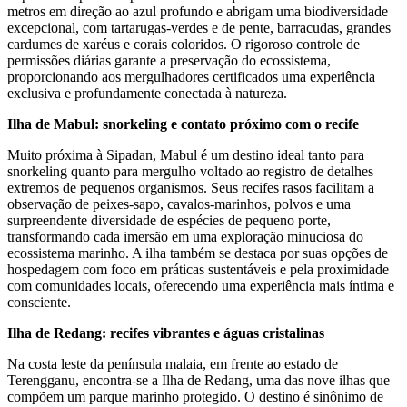
metros em direção ao azul profundo e abrigam uma biodiversidade
excepcional, com tartarugas-verdes e de pente, barracudas, grandes
cardumes de xaréus e corais coloridos. O rigoroso controle de
permissões diárias garante a preservação do ecossistema,
proporcionando aos mergulhadores certificados uma experiência
exclusiva e profundamente conectada à natureza.
Ilha de Mabul: snorkeling e contato próximo com o recife
Muito próxima à Sipadan, Mabul é um destino ideal tanto para
snorkeling quanto para mergulho voltado ao registro de detalhes
extremos de pequenos organismos. Seus recifes rasos facilitam a
observação de peixes-sapo, cavalos-marinhos, polvos e uma
surpreendente diversidade de espécies de pequeno porte,
transformando cada imersão em uma exploração minuciosa do
ecossistema marinho. A ilha também se destaca por suas opções de
hospedagem com foco em práticas sustentáveis e pela proximidade
com comunidades locais, oferecendo uma experiência mais íntima e
consciente.
Ilha de Redang: recifes vibrantes e águas cristalinas
Na costa leste da península malaia, em frente ao estado de
Terengganu, encontra-se a Ilha de Redang, uma das nove ilhas que
compõem um parque marinho protegido. O destino é sinônimo de