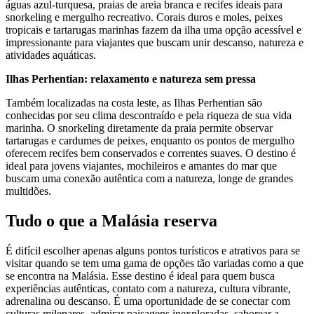
águas azul-turquesa, praias de areia branca e recifes ideais para
snorkeling e mergulho recreativo. Corais duros e moles, peixes
tropicais e tartarugas marinhas fazem da ilha uma opção acessível e
impressionante para viajantes que buscam unir descanso, natureza e
atividades aquáticas.
Ilhas Perhentian: relaxamento e natureza sem pressa
Também localizadas na costa leste, as Ilhas Perhentian são
conhecidas por seu clima descontraído e pela riqueza de sua vida
marinha. O snorkeling diretamente da praia permite observar
tartarugas e cardumes de peixes, enquanto os pontos de mergulho
oferecem recifes bem conservados e correntes suaves. O destino é
ideal para jovens viajantes, mochileiros e amantes do mar que
buscam uma conexão autêntica com a natureza, longe de grandes
multidões.
Tudo o que a Malásia reserva
É difícil escolher apenas alguns pontos turísticos e atrativos para se
visitar quando se tem uma gama de opções tão variadas como a que
se encontra na Malásia. Esse destino é ideal para quem busca
experiências autênticas, contato com a natureza, cultura vibrante,
adrenalina ou descanso. É uma oportunidade de se conectar com
culturas milenares, admirar paisagens inexploradas, saborear a