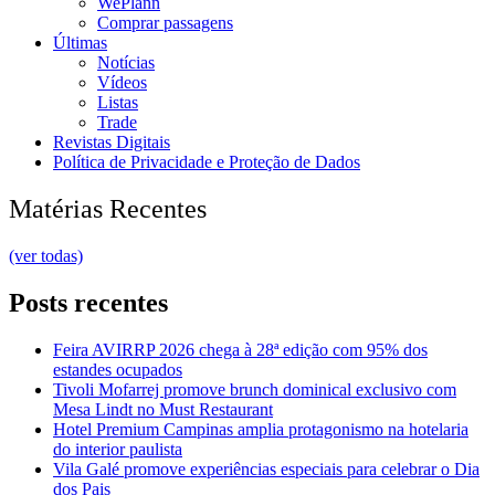
WePlann
Comprar passagens
Últimas
Notícias
Vídeos
Listas
Trade
Revistas Digitais
Política de Privacidade e Proteção de Dados
Matérias Recentes
(ver todas)
Posts recentes
Feira AVIRRP 2026 chega à 28ª edição com 95% dos
estandes ocupados
Tivoli Mofarrej promove brunch dominical exclusivo com
Mesa Lindt no Must Restaurant
Hotel Premium Campinas amplia protagonismo na hotelaria
do interior paulista
Vila Galé promove experiências especiais para celebrar o Dia
dos Pais