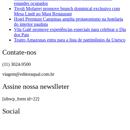
estandes ocupados
Tivoli Mofarrej promove brunch dominical exclusivo com
Mesa Lindt no Must Restaurant
Hotel Premium Campinas amplia protagonismo na hotelaria
do interior paulista
Vila Galé promove experiências especiais para celebrar o Dia
dos Pais
Teatro Amazonas entra para a lista de patrimônios da Unesco
Contate-nos
(11) 3024-9500
viagem@editoraqual.com.br
Assine nossa newslleter
[sibwp_form id=22]
Social