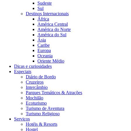
Sudeste
Sul
Destinos Internacionais
África
América Central
América do Norte
América do Sul
Ásia
Caribe
Europa
Oceania
Oriente Médio
Dicas e curiosidades
Especiais
Diário de Bordo
Cruzeiros
Intercâmbio
Parques Temáticos & Atrações
Mochilão
Ecoturismo
Turismo de Aventura
Turismo Religioso
Serviços
Hotéis & Resorts
Hostel