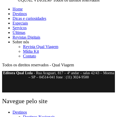
©QUAL VIAGEM- Todos os direitos reservados
Home
Destinos
Dicas e curiosidades
Especiais
Serviços
Últimas
Revistas Digitais
Sobre nós
Revista Qual Viagem
Mídia Kit
Contato
Todos os direitos reservados - Qual Viagem
Editora Qual Ltda
- Rua Araguari, 817 – 4º andar – salas 42/43 – Moema
– SP – 04514-041 fone : (11) 3024-9500
Navegue pelo site
Destinos
Destinos Nacionais