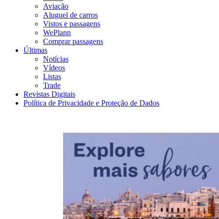
Aviação
Aluguel de carros
Vistos e passagens
WePlann
Comprar passagens
Últimas
Notícias
Vídeos
Listas
Trade
Revistas Digitais
Política de Privacidade e Proteção de Dados