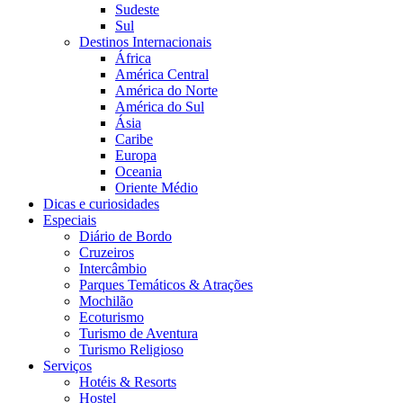
Sudeste
Sul
Destinos Internacionais
África
América Central
América do Norte
América do Sul
Ásia
Caribe
Europa
Oceania
Oriente Médio
Dicas e curiosidades
Especiais
Diário de Bordo
Cruzeiros
Intercâmbio
Parques Temáticos & Atrações
Mochilão
Ecoturismo
Turismo de Aventura
Turismo Religioso
Serviços
Hotéis & Resorts
Hostel