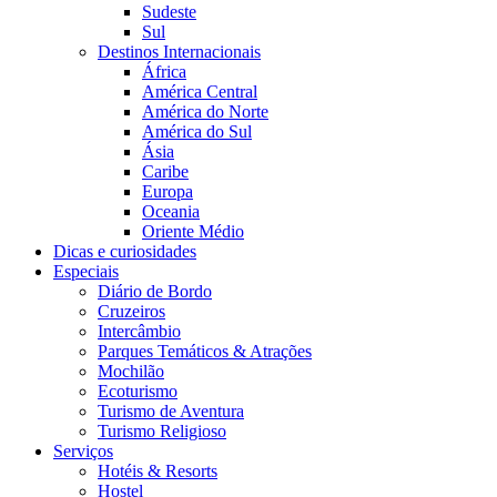
Sudeste
Sul
Destinos Internacionais
África
América Central
América do Norte
América do Sul
Ásia
Caribe
Europa
Oceania
Oriente Médio
Dicas e curiosidades
Especiais
Diário de Bordo
Cruzeiros
Intercâmbio
Parques Temáticos & Atrações
Mochilão
Ecoturismo
Turismo de Aventura
Turismo Religioso
Serviços
Hotéis & Resorts
Hostel