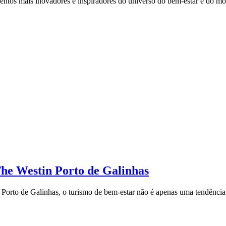
ntos mais inovadores e inspiradores do universo do bem-estar e do mov
The Westin Porto de Galinhas
orto de Galinhas, o turismo de bem-estar não é apenas uma tendência, 