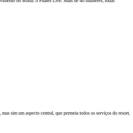
imento no Brasil: o Pilates Live. Mais de 40 mulheres, todas
mas sim um aspecto central, que permeia todos os serviços do resort.