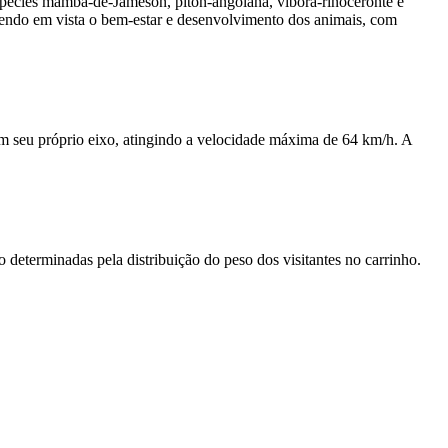
 espécies mamba-de-Jameson, píton-angolana, víbora-rinoceronte e
tendo em vista o bem-estar e desenvolvimento dos animais, com
em seu próprio eixo, atingindo a velocidade máxima de 64 km/h. A
determinadas pela distribuição do peso dos visitantes no carrinho.