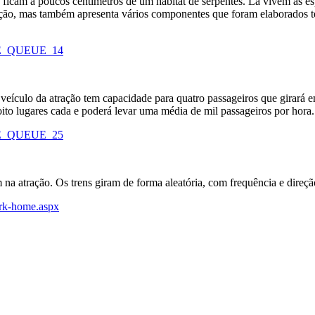
 já ficam a poucos centímetros de um habitat de serpentes. Lá vivem as
ração, mas também apresenta vários componentes que foram elaborados 
veículo da atração tem capacidade para quatro passageiros que girará 
oito lugares cada e poderá levar uma média de mil passageiros por hora.
a atração. Os trens giram de forma aleatória, com frequência e direção 
ark-home.aspx