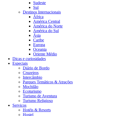
Sudeste
Sul
Destinos Internacionais
África
América Central
América do Norte
América do Sul
Ásia
Caribe
Europa
Oceania
Oriente Médio
Dicas e curiosidades
Especiais
Diário de Bordo
Cruzeiros
Intercâmbio
Parques Temáticos & Atrações
Mochilão
Ecoturismo
Turismo de Aventura
Turismo Religioso
Serviços
Hotéis & Resorts
Hostel