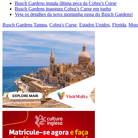
Busch Gardens instala última peça da Cobra’s Curse
Busch Gardens inaugura Cobra’s Curse em junho
Veja os detalhes da nova montanha russa do Busch Gardens!
Busch Gardens Tampa
,
Cobra's Curse
,
Estados Unidos
,
Florida
,
Mont