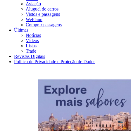
Aviação
Aluguel de carros
Vistos e passagens
WePlann
Comprar passagens
Últimas
Notícias
Vídeos
Listas
Trade
Revistas Digitais
Política de Privacidade e Proteção de Dados