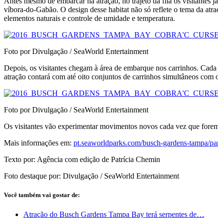
Antes mesmo de embarcar na atração, no trajeto da fila os visitantes
víbora-do-Gabão. O design desse habitat não só reflete o tema da at
elementos naturais e controle de umidade e temperatura.
Foto por Divulgação / SeaWorld Entertainment
Depois, os visitantes chegam à área de embarque nos carrinhos. Cada 
atração contará com até oito conjuntos de carrinhos simultâneos com 
Foto por Divulgação / SeaWorld Entertainment
Os visitantes vão experimentar movimentos novos cada vez que forem n
Mais informações em:
pt.seaworldparks.com/busch-gardens-tampa/p
Texto por: Agência com edição de Patrícia Chemin
Foto destaque por: Divulgação / SeaWorld Entertainment
Você também vai gostar de:
Atração do Busch Gardens Tampa Bay terá serpentes de…