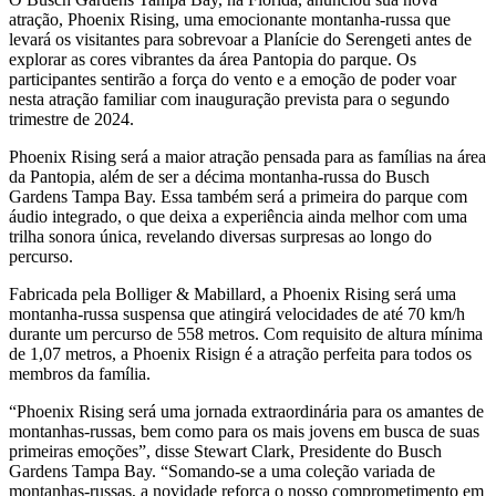
atração, Phoenix Rising, uma emocionante montanha-russa que
levará os visitantes para sobrevoar a Planície do Serengeti antes de
explorar as cores vibrantes da área Pantopia do parque. Os
participantes sentirão a força do vento e a emoção de poder voar
nesta atração familiar com inauguração prevista para o segundo
trimestre de 2024.
Phoenix Rising será a maior atração pensada para as famílias na área
da Pantopia, além de ser a décima montanha-russa do Busch
Gardens Tampa Bay. Essa também será a primeira do parque com
áudio integrado, o que deixa a experiência ainda melhor com uma
trilha sonora única, revelando diversas surpresas ao longo do
percurso.
Fabricada pela Bolliger & Mabillard, a Phoenix Rising será uma
montanha-russa suspensa que atingirá velocidades de até 70 km/h
durante um percurso de 558 metros. Com requisito de altura mínima
de 1,07 metros, a Phoenix Risign é a atração perfeita para todos os
membros da família.
“Phoenix Rising será uma jornada extraordinária para os amantes de
montanhas-russas, bem como para os mais jovens em busca de suas
primeiras emoções”, disse Stewart Clark, Presidente do Busch
Gardens Tampa Bay. “Somando-se a uma coleção variada de
montanhas-russas, a novidade reforça o nosso comprometimento em