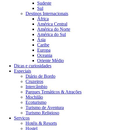
Sudeste
Sul
Destinos Internacionais
África
América Central
América do Norte
América do Sul
Ásia
Caribe
Europa
Oceania
Oriente Médio
Dicas e curiosidades
Especiais
Diário de Bordo
Cruzeiros
Intercâmbio
Parques Temáticos & Atrações
Mochilão
Ecoturismo
Turismo de Aventura
Turismo Religioso
Serviços
Hotéis & Resorts
Hostel