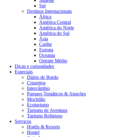
Sudeste
Sul
Destinos Internacionais
África
América Central
América do Norte
América do Sul
Ásia
Caribe
Europa
Oceania
Oriente Médio
Dicas e curiosidades
Especiais
Diário de Bordo
Cruzeiros
Intercâmbio
Parques Temáticos & Atrações
Mochilão
Ecoturismo
Turismo de Aventura
Turismo Religioso
Serviços
Hotéis & Resorts
Hostel