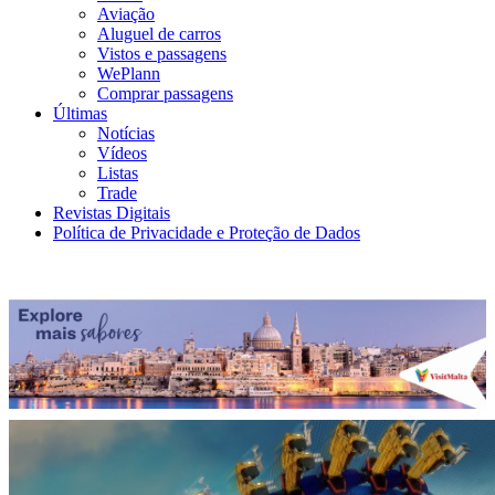
Aviação
Aluguel de carros
Vistos e passagens
WePlann
Comprar passagens
Últimas
Notícias
Vídeos
Listas
Trade
Revistas Digitais
Política de Privacidade e Proteção de Dados