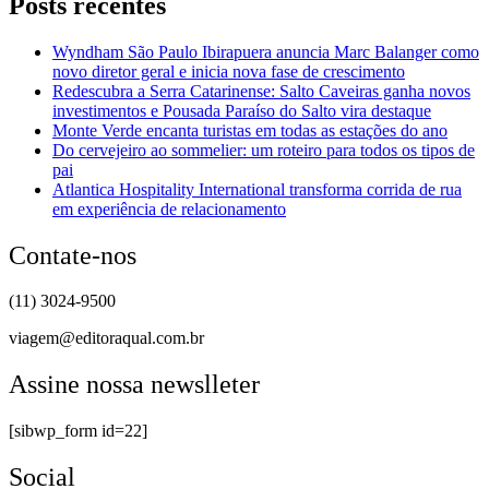
Posts recentes
Wyndham São Paulo Ibirapuera anuncia Marc Balanger como
novo diretor geral e inicia nova fase de crescimento
Redescubra a Serra Catarinense: Salto Caveiras ganha novos
investimentos e Pousada Paraíso do Salto vira destaque
Monte Verde encanta turistas em todas as estações do ano
Do cervejeiro ao sommelier: um roteiro para todos os tipos de
pai
Atlantica Hospitality International transforma corrida de rua
em experiência de relacionamento
Contate-nos
(11) 3024-9500
viagem@editoraqual.com.br
Assine nossa newslleter
[sibwp_form id=22]
Social