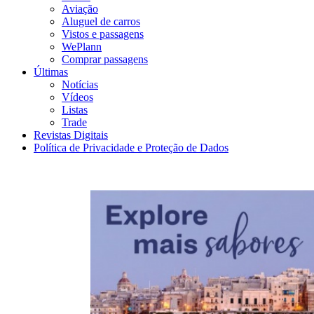
Aviação
Aluguel de carros
Vistos e passagens
WePlann
Comprar passagens
Últimas
Notícias
Vídeos
Listas
Trade
Revistas Digitais
Política de Privacidade e Proteção de Dados