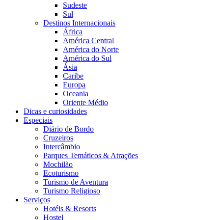
Sudeste
Sul
Destinos Internacionais
África
América Central
América do Norte
América do Sul
Ásia
Caribe
Europa
Oceania
Oriente Médio
Dicas e curiosidades
Especiais
Diário de Bordo
Cruzeiros
Intercâmbio
Parques Temáticos & Atrações
Mochilão
Ecoturismo
Turismo de Aventura
Turismo Religioso
Serviços
Hotéis & Resorts
Hostel