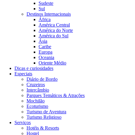
Sudeste
Sul
Destinos Internacionais
África
América Central
América do Norte
América do Sul
Ásia
Caribe
Europa
Oceania
Oriente Médio
Dicas e curiosidades
Especiais
Diário de Bordo
Cruzeiros
Intercâmbio
Parques Temáticos & Atrações
Mochilão
Ecoturismo
Turismo de Aventura
Turismo Religioso
Serviços
Hotéis & Resorts
Hostel