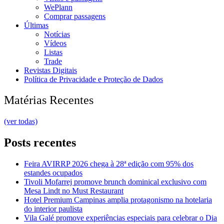
WePlann
Comprar passagens
Últimas
Notícias
Vídeos
Listas
Trade
Revistas Digitais
Política de Privacidade e Proteção de Dados
Matérias Recentes
(ver todas)
Posts recentes
Feira AVIRRP 2026 chega à 28ª edição com 95% dos
estandes ocupados
Tivoli Mofarrej promove brunch dominical exclusivo com
Mesa Lindt no Must Restaurant
Hotel Premium Campinas amplia protagonismo na hotelaria
do interior paulista
Vila Galé promove experiências especiais para celebrar o Dia