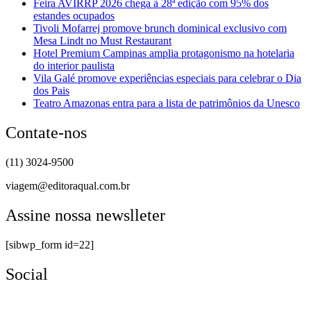
Feira AVIRRP 2026 chega à 28ª edição com 95% dos
estandes ocupados
Tivoli Mofarrej promove brunch dominical exclusivo com
Mesa Lindt no Must Restaurant
Hotel Premium Campinas amplia protagonismo na hotelaria
do interior paulista
Vila Galé promove experiências especiais para celebrar o Dia
dos Pais
Teatro Amazonas entra para a lista de patrimônios da Unesco
Contate-nos
(11) 3024-9500
viagem@editoraqual.com.br
Assine nossa newslleter
[sibwp_form id=22]
Social