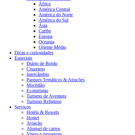
África
América Central
América do Norte
América do Sul
Ásia
Caribe
Europa
Oceania
Oriente Médio
Dicas e curiosidades
Especiais
Diário de Bordo
Cruzeiros
Intercâmbio
Parques Temáticos & Atrações
Mochilão
Ecoturismo
Turismo de Aventura
Turismo Religioso
Serviços
Hotéis & Resorts
Hostel
Aviação
Aluguel de carros
Vistos e passagens