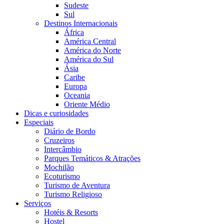
Sudeste
Sul
Destinos Internacionais
África
América Central
América do Norte
América do Sul
Ásia
Caribe
Europa
Oceania
Oriente Médio
Dicas e curiosidades
Especiais
Diário de Bordo
Cruzeiros
Intercâmbio
Parques Temáticos & Atrações
Mochilão
Ecoturismo
Turismo de Aventura
Turismo Religioso
Serviços
Hotéis & Resorts
Hostel