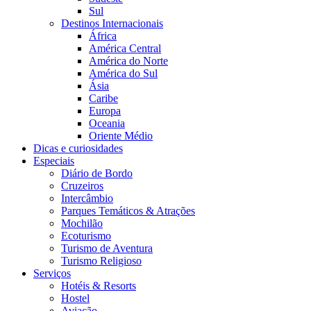
Sul
Destinos Internacionais
África
América Central
América do Norte
América do Sul
Ásia
Caribe
Europa
Oceania
Oriente Médio
Dicas e curiosidades
Especiais
Diário de Bordo
Cruzeiros
Intercâmbio
Parques Temáticos & Atrações
Mochilão
Ecoturismo
Turismo de Aventura
Turismo Religioso
Serviços
Hotéis & Resorts
Hostel
Aviação