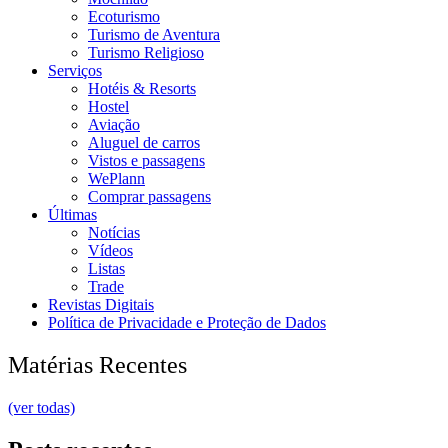
Ecoturismo
Turismo de Aventura
Turismo Religioso
Serviços
Hotéis & Resorts
Hostel
Aviação
Aluguel de carros
Vistos e passagens
WePlann
Comprar passagens
Últimas
Notícias
Vídeos
Listas
Trade
Revistas Digitais
Política de Privacidade e Proteção de Dados
Matérias Recentes
(ver todas)