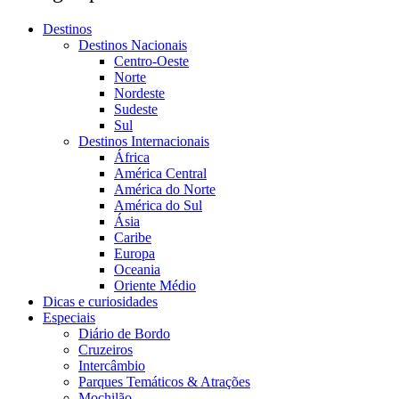
Destinos
Destinos Nacionais
Centro-Oeste
Norte
Nordeste
Sudeste
Sul
Destinos Internacionais
África
América Central
América do Norte
América do Sul
Ásia
Caribe
Europa
Oceania
Oriente Médio
Dicas e curiosidades
Especiais
Diário de Bordo
Cruzeiros
Intercâmbio
Parques Temáticos & Atrações
Mochilão