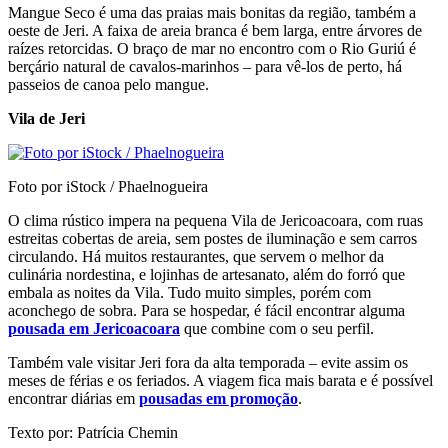
Mangue Seco é uma das praias mais bonitas da região, também a
oeste de Jeri. A faixa de areia branca é bem larga, entre árvores de
raízes retorcidas. O braço de mar no encontro com o Rio Guriú é
berçário natural de cavalos-marinhos – para vê-los de perto, há
passeios de canoa pelo mangue.
Vila de Jeri
Foto por iStock / Phaelnogueira
O clima rústico impera na pequena Vila de Jericoacoara, com ruas
estreitas cobertas de areia, sem postes de iluminação e sem carros
circulando. Há muitos restaurantes, que servem o melhor da
culinária nordestina, e lojinhas de artesanato, além do forró que
embala as noites da Vila. Tudo muito simples, porém com
aconchego de sobra. Para se hospedar, é fácil encontrar alguma
pousada em Jericoacoara
que combine com o seu perfil.
Também vale visitar Jeri fora da alta temporada – evite assim os
meses de férias e os feriados. A viagem fica mais barata e é possível
encontrar diárias em
pousadas em promoção
.
Texto por: Patrícia Chemin