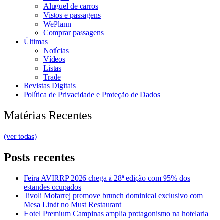
Aluguel de carros
Vistos e passagens
WePlann
Comprar passagens
Últimas
Notícias
Vídeos
Listas
Trade
Revistas Digitais
Política de Privacidade e Proteção de Dados
Matérias Recentes
(ver todas)
Posts recentes
Feira AVIRRP 2026 chega à 28ª edição com 95% dos
estandes ocupados
Tivoli Mofarrej promove brunch dominical exclusivo com
Mesa Lindt no Must Restaurant
Hotel Premium Campinas amplia protagonismo na hotelaria