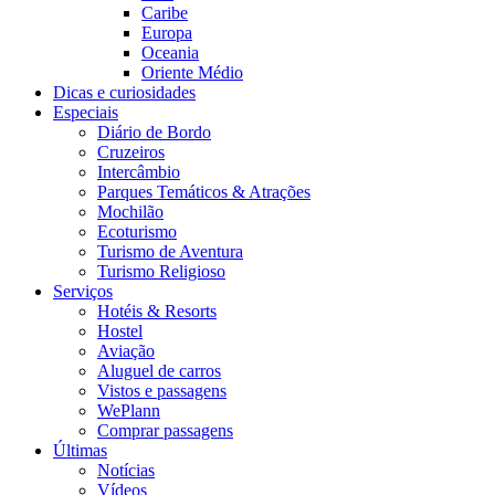
Caribe
Europa
Oceania
Oriente Médio
Dicas e curiosidades
Especiais
Diário de Bordo
Cruzeiros
Intercâmbio
Parques Temáticos & Atrações
Mochilão
Ecoturismo
Turismo de Aventura
Turismo Religioso
Serviços
Hotéis & Resorts
Hostel
Aviação
Aluguel de carros
Vistos e passagens
WePlann
Comprar passagens
Últimas
Notícias
Vídeos