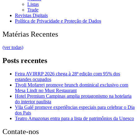
Listas
Trade
Revistas Digitais
Política de Privacidade e Proteção de Dados
Matérias Recentes
(ver todas)
Posts recentes
Feira AVIRRP 2026 chega à 28ª edição com 95% dos
estandes ocupados
Tivoli Mofarrej promove brunch dominical exclusivo com
Mesa Lindt no Must Restaurant
Hotel Premium Campinas amplia protagonismo na hotelaria
do interior paulista
Vila Galé promove experiências especiais para celebrar o Dia
dos Pais
Teatro Amazonas entra para a lista de patrimônios da Unesco
Contate-nos