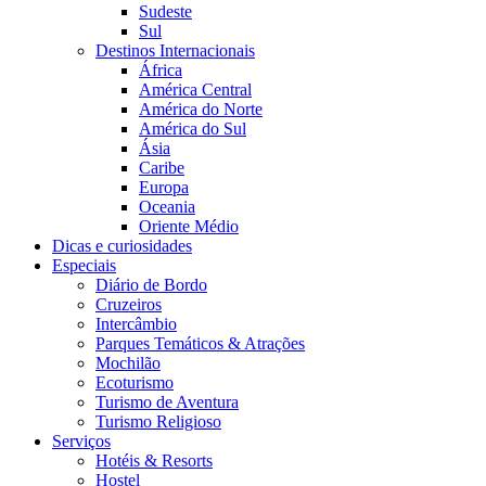
Sudeste
Sul
Destinos Internacionais
África
América Central
América do Norte
América do Sul
Ásia
Caribe
Europa
Oceania
Oriente Médio
Dicas e curiosidades
Especiais
Diário de Bordo
Cruzeiros
Intercâmbio
Parques Temáticos & Atrações
Mochilão
Ecoturismo
Turismo de Aventura
Turismo Religioso
Serviços
Hotéis & Resorts
Hostel