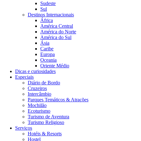
Sudeste
Sul
Destinos Internacionais
África
América Central
América do Norte
América do Sul
Ásia
Caribe
Europa
Oceania
Oriente Médio
Dicas e curiosidades
Especiais
Diário de Bordo
Cruzeiros
Intercâmbio
Parques Temáticos & Atrações
Mochilão
Ecoturismo
Turismo de Aventura
Turismo Religioso
Serviços
Hotéis & Resorts
Hostel