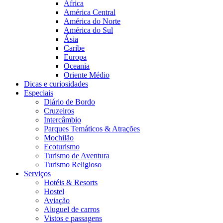
África
América Central
América do Norte
América do Sul
Ásia
Caribe
Europa
Oceania
Oriente Médio
Dicas e curiosidades
Especiais
Diário de Bordo
Cruzeiros
Intercâmbio
Parques Temáticos & Atrações
Mochilão
Ecoturismo
Turismo de Aventura
Turismo Religioso
Serviços
Hotéis & Resorts
Hostel
Aviação
Aluguel de carros
Vistos e passagens