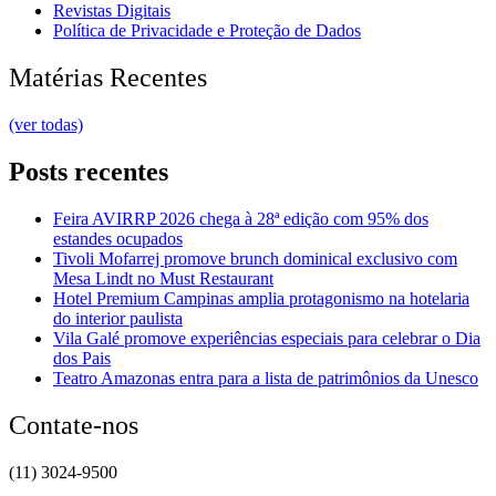
Revistas Digitais
Política de Privacidade e Proteção de Dados
Matérias Recentes
(ver todas)
Posts recentes
Feira AVIRRP 2026 chega à 28ª edição com 95% dos
estandes ocupados
Tivoli Mofarrej promove brunch dominical exclusivo com
Mesa Lindt no Must Restaurant
Hotel Premium Campinas amplia protagonismo na hotelaria
do interior paulista
Vila Galé promove experiências especiais para celebrar o Dia
dos Pais
Teatro Amazonas entra para a lista de patrimônios da Unesco
Contate-nos
(11) 3024-9500