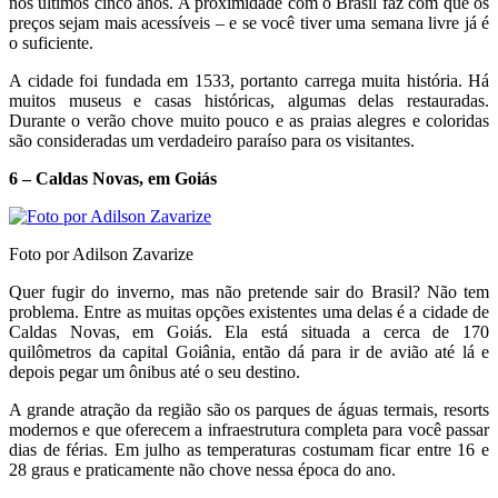
nos últimos cinco anos. A proximidade com o Brasil faz com que os
preços sejam mais acessíveis – e se você tiver uma semana livre já é
o suficiente.
A cidade foi fundada em 1533, portanto carrega muita história. Há
muitos museus e casas históricas, algumas delas restauradas.
Durante o verão chove muito pouco e as praias alegres e coloridas
são consideradas um verdadeiro paraíso para os visitantes.
6 – Caldas Novas, em Goiás
Foto por Adilson Zavarize
Quer fugir do inverno, mas não pretende sair do Brasil? Não tem
problema. Entre as muitas opções existentes uma delas é a cidade de
Caldas Novas, em Goiás. Ela está situada a cerca de 170
quilômetros da capital Goiânia, então dá para ir de avião até lá e
depois pegar um ônibus até o seu destino.
A grande atração da região são os parques de águas termais, resorts
modernos e que oferecem a infraestrutura completa para você passar
dias de férias. Em julho as temperaturas costumam ficar entre 16 e
28 graus e praticamente não chove nessa época do ano.