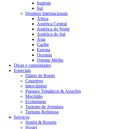
Sudeste
Sul
Destinos Internacionais
África
América Central
América do Norte
América do Sul
Ásia
Caribe
Europa
Oceania
Oriente Médio
Dicas e curiosidades
Especiais
Diário de Bordo
Cruzeiros
Intercâmbio
Parques Temáticos & Atrações
Mochilão
Ecoturismo
Turismo de Aventura
Turismo Religioso
Serviços
Hotéis & Resorts
Hostel