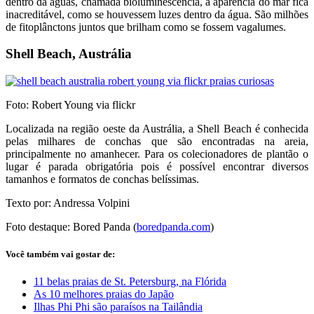
dentro da águas, chamada bioluminescência, a aparência do mar fica
inacreditável, como se houvessem luzes dentro da água. São milhões
de fitoplânctons juntos que brilham como se fossem vagalumes.
Shell Beach, Austrália
Foto: Robert Young via flickr
Localizada na região oeste da Austrália, a Shell Beach é conhecida
pelas milhares de conchas que são encontradas na areia,
principalmente no amanhecer. Para os colecionadores de plantão o
lugar é parada obrigatória pois é possível encontrar diversos
tamanhos e formatos de conchas belíssimas.
Texto por: Andressa Volpini
Foto destaque: Bored Panda (
boredpanda.com
)
Você também vai gostar de:
11 belas praias de St. Petersburg, na Flórida
As 10 melhores praias do Japão
Ilhas Phi Phi são paraísos na Tailândia