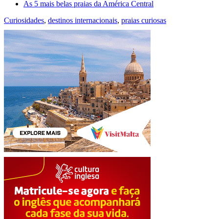
As 5 mais belas praias da América Central
Curiosidades
,
destinos internacionais
,
praias curiosas