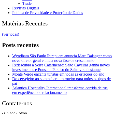
Trade
Revistas Digitais
Política de Privacidade e Proteção de Dados
Matérias Recentes
(ver todas)
Posts recentes
Wyndham São Paulo Ibirapuera anuncia Marc Balanger como
novo diretor geral e inicia nova fase de crescimento
Redescubra a Serra Catarinense: Salto Caveiras ganha novos
investimentos e Pousada Paraíso do Salto vira destaque
Monte Verde encanta turistas em todas as estações do ano
Do cervejeiro ao sommelier: um roteiro para todos os tipos de
pai
Atlantica Hospitality International transforma corrida de rua
em experiência de relacionamento
Contate-nos
(11) 3024-9500