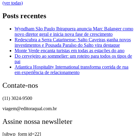
(ver todas)
Posts recentes
Wyndham São Paulo Ibirapuera anuncia Marc Balanger como
novo diretor geral e inicia nova fase de crescimento
Redescubra a Serra Catarinense: Salto Caveiras ganha novos
investimentos e Pousada Paraíso do Salto vira destaque
Monte Verde encanta turistas em todas as estações do ano
Do cervejeiro ao sommelier: um roteiro para todos os tipos de
pai
Atlantica Hospitality International transforma corrida de rua
em experiência de relacionamento
Contate-nos
(11) 3024-9500
viagem@editoraqual.com.br
Assine nossa newslleter
[sibwp_form id=22]