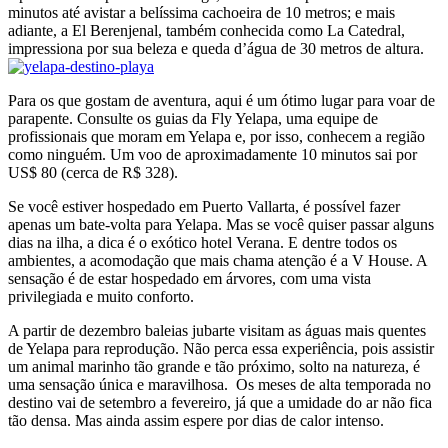
minutos até avistar a belíssima cachoeira de 10 metros; e mais
adiante, a El Berenjenal, também conhecida como La Catedral,
impressiona por sua beleza e queda d’água de 30 metros de altura.
Para os que gostam de aventura, aqui é um ótimo lugar para voar de
parapente. Consulte os guias da Fly Yelapa, uma equipe de
profissionais que moram em Yelapa e, por isso, conhecem a região
como ninguém. Um voo de aproximadamente 10 minutos sai por
US$ 80 (cerca de R$ 328).
Se você estiver hospedado em Puerto Vallarta, é possível fazer
apenas um bate-volta para Yelapa. Mas se você quiser passar alguns
dias na ilha, a dica é o exótico hotel Verana. E dentre todos os
ambientes, a acomodação que mais chama atenção é a V House. A
sensação é de estar hospedado em árvores, com uma vista
privilegiada e muito conforto.
A partir de dezembro baleias jubarte visitam as águas mais quentes
de Yelapa para reprodução. Não perca essa experiência, pois assistir
um animal marinho tão grande e tão próximo, solto na natureza, é
uma sensação única e maravilhosa. Os meses de alta temporada no
destino vai de setembro a fevereiro, já que a umidade do ar não fica
tão densa. Mas ainda assim espere por dias de calor intenso.