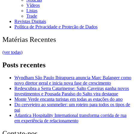
Vídeos
Listas
Trade
Revistas Digitais
Política de Privacidade e Proteção de Dados
Matérias Recentes
(ver todas)
Posts recentes
Wyndham São Paulo Ibirapuera anuncia Marc Balanger como
novo diretor geral e inicia nova fase de crescimento
Redescubra a Serra Catarinense: Salto Caveiras ganha novos
investimentos e Pousada Paraíso do Salto vira destaque
Monte Verde encanta turistas em todas as estações do ano
Do cervejeiro ao sommelier: um roteiro para todos os tipos de
pai
Atlantica Hospitality International transforma corrida de rua
em experiência de relacionamento
Contate-nos