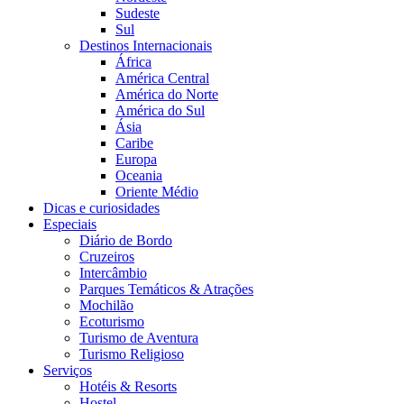
Sudeste
Sul
Destinos Internacionais
África
América Central
América do Norte
América do Sul
Ásia
Caribe
Europa
Oceania
Oriente Médio
Dicas e curiosidades
Especiais
Diário de Bordo
Cruzeiros
Intercâmbio
Parques Temáticos & Atrações
Mochilão
Ecoturismo
Turismo de Aventura
Turismo Religioso
Serviços
Hotéis & Resorts
Hostel