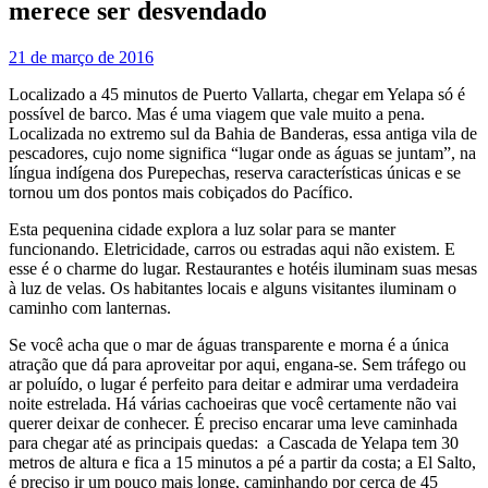
merece ser desvendado
21 de março de 2016
Localizado a 45 minutos de Puerto Vallarta, chegar em Yelapa só é
possível de barco. Mas é uma viagem que vale muito a pena.
Localizada no extremo sul da Bahia de Banderas, essa antiga vila de
pescadores, cujo nome significa “lugar onde as águas se juntam”, na
língua indígena dos Purepechas, reserva características únicas e se
tornou um dos pontos mais cobiçados do Pacífico.
Esta pequenina cidade explora a luz solar para se manter
funcionando. Eletricidade, carros ou estradas aqui não existem. E
esse é o charme do lugar. Restaurantes e hotéis iluminam suas mesas
à luz de velas. Os habitantes locais e alguns visitantes iluminam o
caminho com lanternas.
Se você acha que o mar de águas transparente e morna é a única
atração que dá para aproveitar por aqui, engana-se. Sem tráfego ou
ar poluído, o lugar é perfeito para deitar e admirar uma verdadeira
noite estrelada. Há várias cachoeiras que você certamente não vai
querer deixar de conhecer. É preciso encarar uma leve caminhada
para chegar até as principais quedas: a Cascada de Yelapa tem 30
metros de altura e fica a 15 minutos a pé a partir da costa; a El Salto,
é preciso ir um pouco mais longe, caminhando por cerca de 45