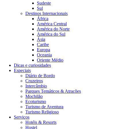
Sudeste
Sul
Destinos Internacionais
África
América Central
América do Norte
América do Sul
Ásia
Caribe
Europa
Oceania
Oriente Médio
Dicas e curiosidades
Especiais
Diário de Bordo
Cruzeiros
Intercâmbio
Parques Temáticos & Atrações
Mochilão
Ecoturismo
Turismo de Aventura
Turismo Religioso
Serviços
Hotéis & Resorts
Hostel