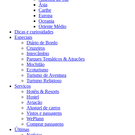
Ásia
Caribe
Europa
Oceania
Oriente Médio
Dicas e curiosidades
Especiais
Diário de Bordo
Cruzeiros
Intercâmbio
Parques Temáticos & Atrações
Mochilão
Ecoturismo
Turismo de Aventura
Turismo Religioso
Serviços
Hotéis & Resorts
Hostel
Aviação
Aluguel de carros
Vistos e passagens
WePlann
Comprar passagens
Últimas
Notícias