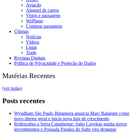
Aviação
Aluguel de carros
Vistos e passagens
WePlann
Comprar passagens
Últimas
Notícias
Vídeos
Listas
Trade
Revistas Digitais
Política de Privacidade e Proteção de Dados
Matérias Recentes
(ver todas)
Posts recentes
Wyndham São Paulo Ibirapuera anuncia Marc Balanger como
novo diretor geral e inicia nova fase de crescimento
Redescubra a Serra Catarinense: Salto Caveiras ganha novos
investimentos e Pousada Paraíso do Salto vira destaque