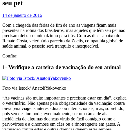
seu pet
14 de janeiro de 2016
Com a chegada das férias de fim de ano as viagens ficam mais
presentes na rotina dos brasileiros, mas aqueles que têm seu pet não
precisam deixar o animalzinho para trás. Com as dicas abaixo do
Renato Costa, veterinário parceiro da Zoetis, companhia global de
saúde animal, o passeio será tranquilo e inesquecível.
Confira:
1- Verifique a carteira de vacinação do seu animal
Foto via Istock/ AnatoliYakovenko
“As vacinas são muito importantes e precisam estar em dia”, explica
o veterinário. Não apenas pela obrigatoriedade da vacinação contra
raiva para viagens interestaduais ou internacionais, mas, sobretudo,
pois seu destino pode, eventualmente, ser uma área de alta
incidência de algumas doenças virais de fácil contágio como a
parvovirose e a cinomose em cães ou a rinotraqueíte em gatos. A
vacinação contra estas e outras doenças devem estar sempre