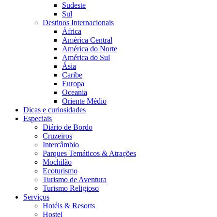
Sudeste
Sul
Destinos Internacionais
África
América Central
América do Norte
América do Sul
Ásia
Caribe
Europa
Oceania
Oriente Médio
Dicas e curiosidades
Especiais
Diário de Bordo
Cruzeiros
Intercâmbio
Parques Temáticos & Atrações
Mochilão
Ecoturismo
Turismo de Aventura
Turismo Religioso
Serviços
Hotéis & Resorts
Hostel