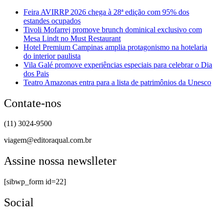
Feira AVIRRP 2026 chega à 28ª edição com 95% dos
estandes ocupados
Tivoli Mofarrej promove brunch dominical exclusivo com
Mesa Lindt no Must Restaurant
Hotel Premium Campinas amplia protagonismo na hotelaria
do interior paulista
Vila Galé promove experiências especiais para celebrar o Dia
dos Pais
Teatro Amazonas entra para a lista de patrimônios da Unesco
Contate-nos
(11) 3024-9500
viagem@editoraqual.com.br
Assine nossa newslleter
[sibwp_form id=22]
Social