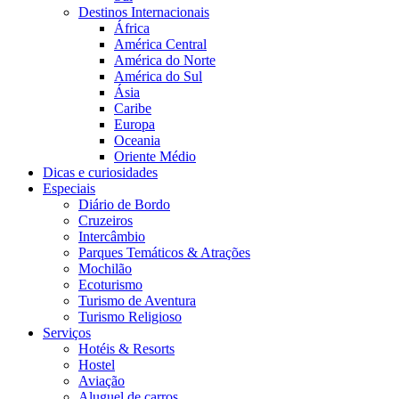
Destinos Internacionais
África
América Central
América do Norte
América do Sul
Ásia
Caribe
Europa
Oceania
Oriente Médio
Dicas e curiosidades
Especiais
Diário de Bordo
Cruzeiros
Intercâmbio
Parques Temáticos & Atrações
Mochilão
Ecoturismo
Turismo de Aventura
Turismo Religioso
Serviços
Hotéis & Resorts
Hostel
Aviação
Aluguel de carros