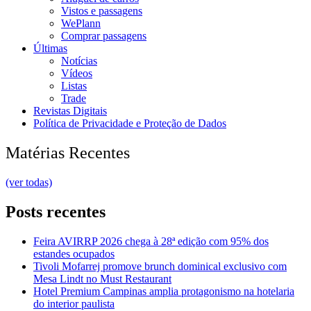
Vistos e passagens
WePlann
Comprar passagens
Últimas
Notícias
Vídeos
Listas
Trade
Revistas Digitais
Política de Privacidade e Proteção de Dados
Matérias Recentes
(ver todas)
Posts recentes
Feira AVIRRP 2026 chega à 28ª edição com 95% dos
estandes ocupados
Tivoli Mofarrej promove brunch dominical exclusivo com
Mesa Lindt no Must Restaurant
Hotel Premium Campinas amplia protagonismo na hotelaria
do interior paulista