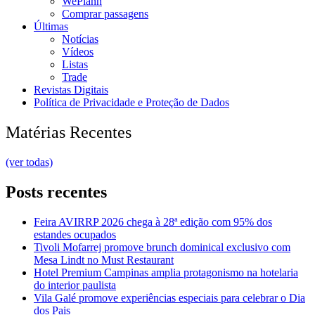
WePlann
Comprar passagens
Últimas
Notícias
Vídeos
Listas
Trade
Revistas Digitais
Política de Privacidade e Proteção de Dados
Matérias Recentes
(ver todas)
Posts recentes
Feira AVIRRP 2026 chega à 28ª edição com 95% dos
estandes ocupados
Tivoli Mofarrej promove brunch dominical exclusivo com
Mesa Lindt no Must Restaurant
Hotel Premium Campinas amplia protagonismo na hotelaria
do interior paulista
Vila Galé promove experiências especiais para celebrar o Dia
dos Pais