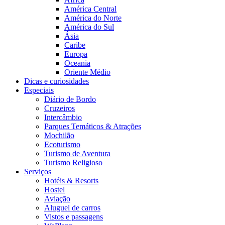
América Central
América do Norte
América do Sul
Ásia
Caribe
Europa
Oceania
Oriente Médio
Dicas e curiosidades
Especiais
Diário de Bordo
Cruzeiros
Intercâmbio
Parques Temáticos & Atrações
Mochilão
Ecoturismo
Turismo de Aventura
Turismo Religioso
Serviços
Hotéis & Resorts
Hostel
Aviação
Aluguel de carros
Vistos e passagens