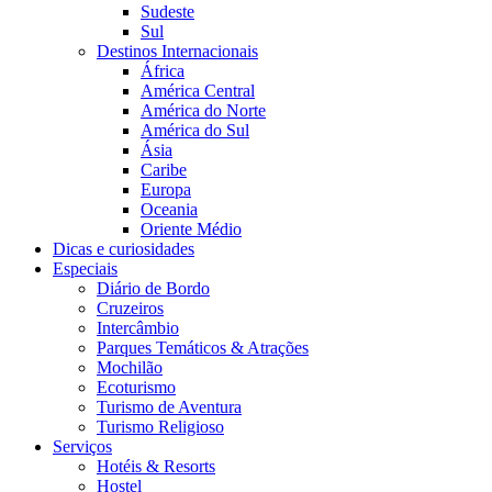
Sudeste
Sul
Destinos Internacionais
África
América Central
América do Norte
América do Sul
Ásia
Caribe
Europa
Oceania
Oriente Médio
Dicas e curiosidades
Especiais
Diário de Bordo
Cruzeiros
Intercâmbio
Parques Temáticos & Atrações
Mochilão
Ecoturismo
Turismo de Aventura
Turismo Religioso
Serviços
Hotéis & Resorts
Hostel