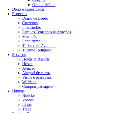
Oceania
Oriente Médio
Dicas e curiosidades
Especiais
Diário de Bordo
Cruzeiros
Intercâmbio
Parques Temáticos & Atrações
Mochilão
Ecoturismo
Turismo de Aventura
Turismo Religioso
Serviços
Hotéis & Resorts
Hostel
Aviação
Aluguel de carros
Vistos e passagens
WePlann
Comprar passagens
Últimas
Notícias
Vídeos
Listas
Trade