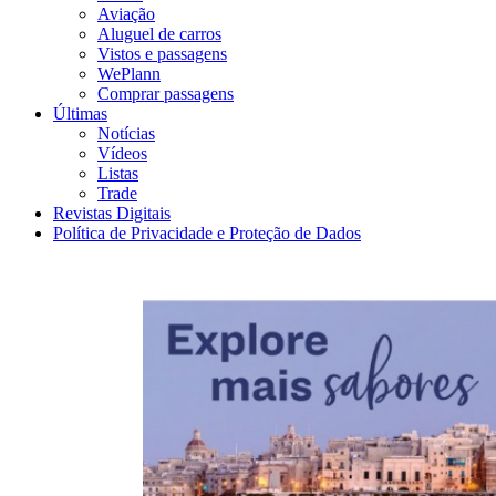
Aviação
Aluguel de carros
Vistos e passagens
WePlann
Comprar passagens
Últimas
Notícias
Vídeos
Listas
Trade
Revistas Digitais
Política de Privacidade e Proteção de Dados