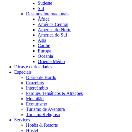
Sudeste
Sul
Destinos Internacionais
África
América Central
América do Norte
América do Sul
Ásia
Caribe
Europa
Oceania
Oriente Médio
Dicas e curiosidades
Especiais
Diário de Bordo
Cruzeiros
Intercâmbio
Parques Temáticos & Atrações
Mochilão
Ecoturismo
Turismo de Aventura
Turismo Religioso
Serviços
Hotéis & Resorts
Hostel