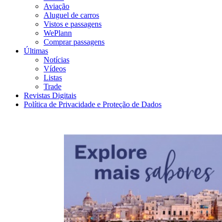
Aviação
Aluguel de carros
Vistos e passagens
WePlann
Comprar passagens
Últimas
Notícias
Vídeos
Listas
Trade
Revistas Digitais
Política de Privacidade e Proteção de Dados