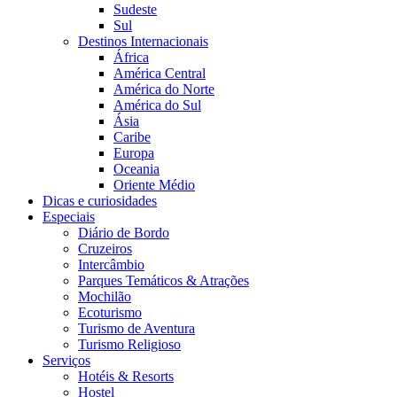
Sudeste
Sul
Destinos Internacionais
África
América Central
América do Norte
América do Sul
Ásia
Caribe
Europa
Oceania
Oriente Médio
Dicas e curiosidades
Especiais
Diário de Bordo
Cruzeiros
Intercâmbio
Parques Temáticos & Atrações
Mochilão
Ecoturismo
Turismo de Aventura
Turismo Religioso
Serviços
Hotéis & Resorts
Hostel