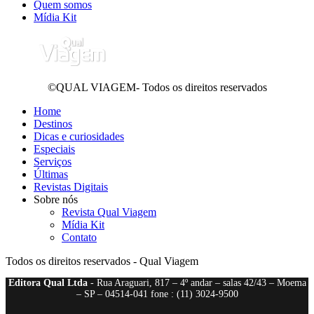
Quem somos
Mídia Kit
©QUAL VIAGEM- Todos os direitos reservados
Home
Destinos
Dicas e curiosidades
Especiais
Serviços
Últimas
Revistas Digitais
Sobre nós
Revista Qual Viagem
Mídia Kit
Contato
Todos os direitos reservados - Qual Viagem
Editora Qual Ltda
- Rua Araguari, 817 – 4º andar – salas 42/43 – Moema
– SP – 04514-041 fone : (11) 3024-9500