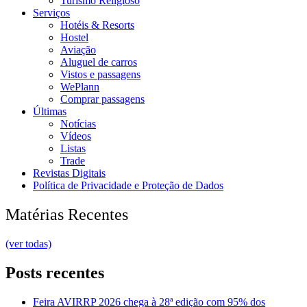
Turismo Religioso
Serviços
Hotéis & Resorts
Hostel
Aviação
Aluguel de carros
Vistos e passagens
WePlann
Comprar passagens
Últimas
Notícias
Vídeos
Listas
Trade
Revistas Digitais
Política de Privacidade e Proteção de Dados
Matérias Recentes
(ver todas)
Posts recentes
Feira AVIRRP 2026 chega à 28ª edição com 95% dos