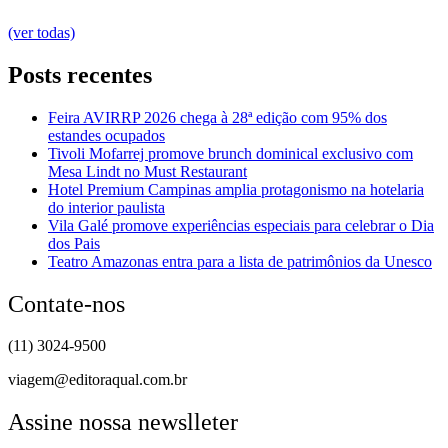
(ver todas)
Posts recentes
Feira AVIRRP 2026 chega à 28ª edição com 95% dos
estandes ocupados
Tivoli Mofarrej promove brunch dominical exclusivo com
Mesa Lindt no Must Restaurant
Hotel Premium Campinas amplia protagonismo na hotelaria
do interior paulista
Vila Galé promove experiências especiais para celebrar o Dia
dos Pais
Teatro Amazonas entra para a lista de patrimônios da Unesco
Contate-nos
(11) 3024-9500
viagem@editoraqual.com.br
Assine nossa newslleter