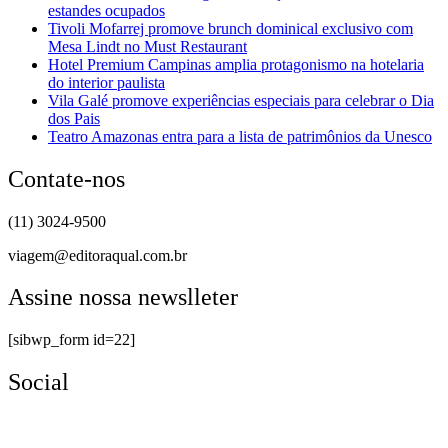
estandes ocupados
Tivoli Mofarrej promove brunch dominical exclusivo com
Mesa Lindt no Must Restaurant
Hotel Premium Campinas amplia protagonismo na hotelaria
do interior paulista
Vila Galé promove experiências especiais para celebrar o Dia
dos Pais
Teatro Amazonas entra para a lista de patrimônios da Unesco
Contate-nos
(11) 3024-9500
viagem@editoraqual.com.br
Assine nossa newslleter
[sibwp_form id=22]
Social