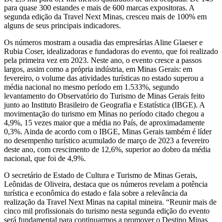
para quase 300 estandes e mais de 600 marcas expositoras. A
segunda edição da Travel Next Minas, cresceu mais de 100% em
alguns de seus principais indicadores.
Os números mostram a ousadia das empresárias Aline Glaeser e
Rubia Coser, idealizadoras e fundadoras do evento, que foi realizado
pela primeira vez em 2023. Neste ano, o evento cresce a passos
largos, assim como a própria indústria, em Minas Gerais: em
fevereiro, o volume das atividades turísticas no estado superou a
média nacional no mesmo período em 1.533%, segundo
levantamento do Observatório do Turismo de Minas Gerais feito
junto ao Instituto Brasileiro de Geografia e Estatística (IBGE). A
movimentação do turismo em Minas no período citado chegou a
4,9%, 15 vezes maior que a média no País, de aproximadamente
0,3%. Ainda de acordo com o IBGE, Minas Gerais também é líder
no desempenho turístico acumulado de março de 2023 a fevereiro
deste ano, com crescimento de 12,6%, superior ao dobro da média
nacional, que foi de 4,9%.
O secretário de Estado de Cultura e Turismo de Minas Gerais,
Leônidas de Oliveira, destaca que os números revelam a potência
turística e econômica do estado e fala sobre a relevância da
realização da Travel Next Minas na capital mineira. “Reunir mais de
cinco mil profissionais do turismo nesta segunda edição do evento
será fundamental para continuarmos a promover o Destino Minas