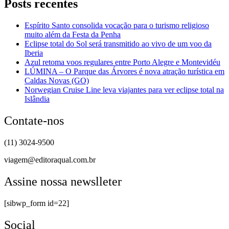
Posts recentes
Espírito Santo consolida vocação para o turismo religioso
muito além da Festa da Penha
Eclipse total do Sol será transmitido ao vivo de um voo da
Iberia
Azul retoma voos regulares entre Porto Alegre e Montevidéu
LÚMINA – O Parque das Árvores é nova atração turística em
Caldas Novas (GO)
Norwegian Cruise Line leva viajantes para ver eclipse total na
Islândia
Contate-nos
(11) 3024-9500
viagem@editoraqual.com.br
Assine nossa newslleter
[sibwp_form id=22]
Social