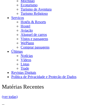
Mochilão
Ecoturismo
Turismo de Aventura
Turismo Religioso
Serviços
Hotéis & Resorts
Hostel
Aviação
Aluguel de carros
Vistos e passagens
WePlann
Comprar passagens
Últimas
Notícias
Vídeos
Listas
Trade
Revistas Digitais
Política de Privacidade e Proteção de Dados
Matérias Recentes
(ver todas)