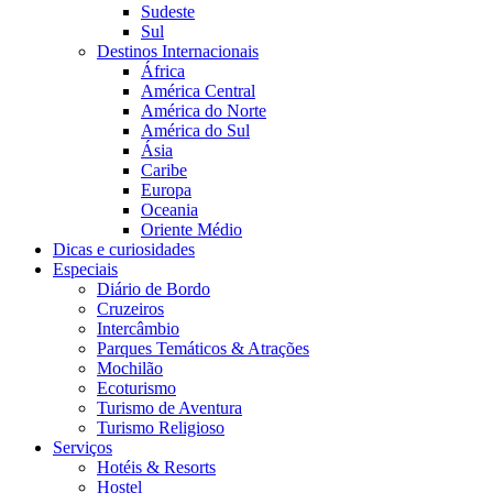
Sudeste
Sul
Destinos Internacionais
África
América Central
América do Norte
América do Sul
Ásia
Caribe
Europa
Oceania
Oriente Médio
Dicas e curiosidades
Especiais
Diário de Bordo
Cruzeiros
Intercâmbio
Parques Temáticos & Atrações
Mochilão
Ecoturismo
Turismo de Aventura
Turismo Religioso
Serviços
Hotéis & Resorts
Hostel