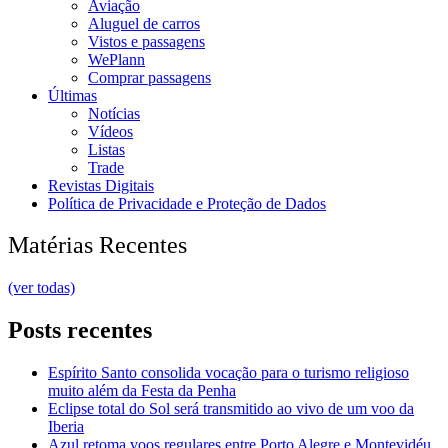
Aviação
Aluguel de carros
Vistos e passagens
WePlann
Comprar passagens
Últimas
Notícias
Vídeos
Listas
Trade
Revistas Digitais
Política de Privacidade e Proteção de Dados
Matérias Recentes
(ver todas)
Posts recentes
Espírito Santo consolida vocação para o turismo religioso
muito além da Festa da Penha
Eclipse total do Sol será transmitido ao vivo de um voo da
Iberia
Azul retoma voos regulares entre Porto Alegre e Montevidéu