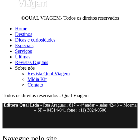
©QUAL VIAGEM- Todos os direitos reservados
Home
Destinos
Dicas e curiosidades
Especiais
Serviços
Últimas
Revistas Digitais
Sobre nós
Revista Qual Viagem
Mídia Kit
Contato
Todos os direitos reservados - Qual Viagem
Editora Qual Ltda
- Rua Araguari, 817 – 4º andar – salas 42/43 – Moema
– SP – 04514-041 fone : (11) 3024-9500
Navegue pelo site