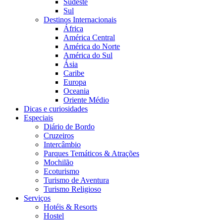
Sudeste
Sul
Destinos Internacionais
África
América Central
América do Norte
América do Sul
Ásia
Caribe
Europa
Oceania
Oriente Médio
Dicas e curiosidades
Especiais
Diário de Bordo
Cruzeiros
Intercâmbio
Parques Temáticos & Atrações
Mochilão
Ecoturismo
Turismo de Aventura
Turismo Religioso
Serviços
Hotéis & Resorts
Hostel