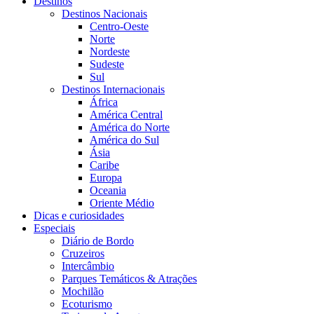
Destinos
Destinos Nacionais
Centro-Oeste
Norte
Nordeste
Sudeste
Sul
Destinos Internacionais
África
América Central
América do Norte
América do Sul
Ásia
Caribe
Europa
Oceania
Oriente Médio
Dicas e curiosidades
Especiais
Diário de Bordo
Cruzeiros
Intercâmbio
Parques Temáticos & Atrações
Mochilão
Ecoturismo