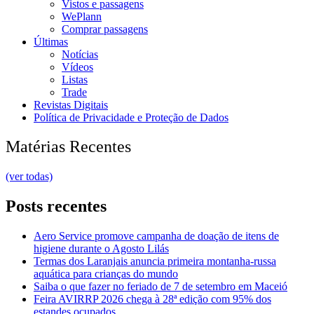
Vistos e passagens
WePlann
Comprar passagens
Últimas
Notícias
Vídeos
Listas
Trade
Revistas Digitais
Política de Privacidade e Proteção de Dados
Matérias Recentes
(ver todas)
Posts recentes
Aero Service promove campanha de doação de itens de
higiene durante o Agosto Lilás
Termas dos Laranjais anuncia primeira montanha-russa
aquática para crianças do mundo
Saiba o que fazer no feriado de 7 de setembro em Maceió
Feira AVIRRP 2026 chega à 28ª edição com 95% dos
estandes ocupados