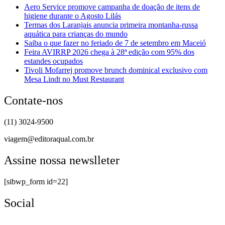
Aero Service promove campanha de doação de itens de
higiene durante o Agosto Lilás
Termas dos Laranjais anuncia primeira montanha-russa
aquática para crianças do mundo
Saiba o que fazer no feriado de 7 de setembro em Maceió
Feira AVIRRP 2026 chega à 28ª edição com 95% dos
estandes ocupados
Tivoli Mofarrej promove brunch dominical exclusivo com
Mesa Lindt no Must Restaurant
Contate-nos
(11) 3024-9500
viagem@editoraqual.com.br
Assine nossa newslleter
[sibwp_form id=22]
Social