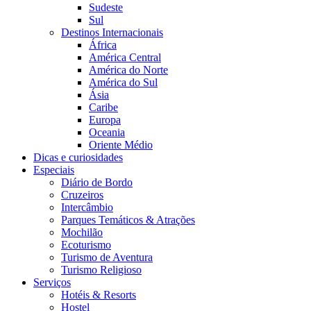
Sudeste
Sul
Destinos Internacionais
África
América Central
América do Norte
América do Sul
Ásia
Caribe
Europa
Oceania
Oriente Médio
Dicas e curiosidades
Especiais
Diário de Bordo
Cruzeiros
Intercâmbio
Parques Temáticos & Atrações
Mochilão
Ecoturismo
Turismo de Aventura
Turismo Religioso
Serviços
Hotéis & Resorts
Hostel