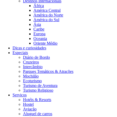
Destinos Internacionais
África
América Central
América do Norte
América do Sul
Ásia
Caribe
Europa
Oceania
Oriente Médio
Dicas e curiosidades
Especiais
Diário de Bordo
Cruzeiros
Intercâmbio
Parques Temáticos & Atrações
Mochilão
Ecoturismo
Turismo de Aventura
Turismo Religioso
Serviços
Hotéis & Resorts
Hostel
Aviação
Aluguel de carros