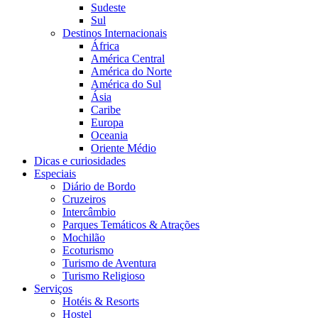
Sudeste
Sul
Destinos Internacionais
África
América Central
América do Norte
América do Sul
Ásia
Caribe
Europa
Oceania
Oriente Médio
Dicas e curiosidades
Especiais
Diário de Bordo
Cruzeiros
Intercâmbio
Parques Temáticos & Atrações
Mochilão
Ecoturismo
Turismo de Aventura
Turismo Religioso
Serviços
Hotéis & Resorts
Hostel