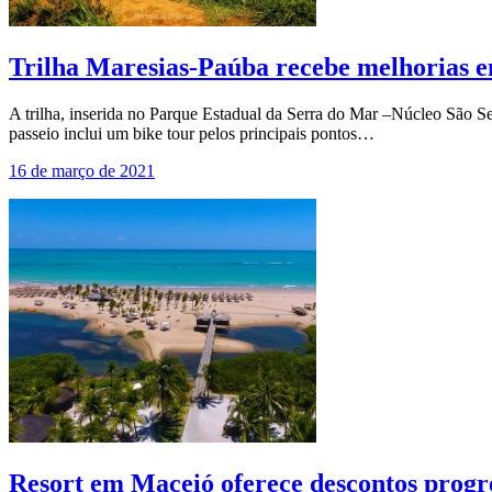
Trilha Maresias-Paúba recebe melhorias e
A trilha, inserida no Parque Estadual da Serra do Mar –Núcleo São S
passeio inclui um bike tour pelos principais pontos…
16 de março de 2021
Resort em Maceió oferece descontos prog