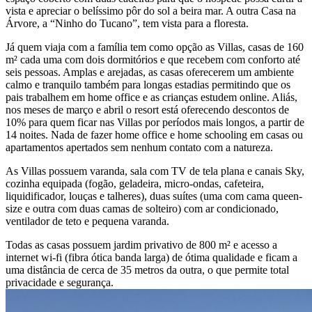
vista e apreciar o belíssimo pôr do sol a beira mar. A outra Casa na
Árvore, a “Ninho do Tucano”, tem vista para a floresta.
Já quem viaja com a família tem como opção as Villas, casas de 160
m² cada uma com dois dormitórios e que recebem com conforto até
seis pessoas. Amplas e arejadas, as casas oferecerem um ambiente
calmo e tranquilo também para longas estadias permitindo que os
pais trabalhem em home office e as crianças estudem online. Aliás,
nos meses de março e abril o resort está oferecendo descontos de
10% para quem ficar nas Villas por períodos mais longos, a partir de
14 noites. Nada de fazer home office e home schooling em casas ou
apartamentos apertados sem nenhum contato com a natureza.
As Villas possuem varanda, sala com TV de tela plana e canais Sky,
cozinha equipada (fogão, geladeira, micro-ondas, cafeteira,
liquidificador, louças e talheres), duas suítes (uma com cama queen-
size e outra com duas camas de solteiro) com ar condicionado,
ventilador de teto e pequena varanda.
Todas as casas possuem jardim privativo de 800 m² e acesso a
internet wi-fi (fibra ótica banda larga) de ótima qualidade e ficam a
uma distância de cerca de 35 metros da outra, o que permite total
privacidade e segurança.