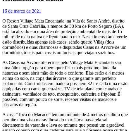
16 de março de 2021
O Resort Village Mata Encantada, na Vila de Santo André, distrito
de Santa Cruz Cabrália, a menos de 30 km de Porto Seguro (BA),
está localizado em uma área de proteção ambiental de mais de 15
mil m² de mata nativa de frente para o mar. Nesta imensa área verde
estão distribuídas apenas seis casas, sendo quatro Villas (dois
dormitórios) e duas charmosas e disputadas Casas na Árvore de um
dormitório, ideais para casais ou turistas que viajam sozinhos.
As Casas na Árvore oferecidas pelo Village Mata Encantada são
uma ótima opção para quem quer ficar mais próximo ainda da
natureza e sem abrir mão de todo o conforto. Elas estão a 4 metros
acima do solo, na copa das árvores, o que garante um perfeito
isolamento. Construídas em madeira possuem 32 m² cada uma e são
equipadas com cama queen-size, TV de tela plana com canais de
assinatura, ventilador de teto, mosquiteiro, cafeteira e frigobar. É
possível, com um pouco de sorte, receber visitas de macacos e
pássaros da região.
A casa “Toca do Macaco” tem um mirante de 4 metros de altura que
permite uma vista maravilhosa do mar. Uma passarela sai
diretamente da varanda e leva ao mirante que possui um agradável
espaço coberto com duas cadeiras para que o hóspede possa curtir a