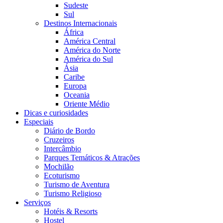
Sudeste
Sul
Destinos Internacionais
África
América Central
América do Norte
América do Sul
Ásia
Caribe
Europa
Oceania
Oriente Médio
Dicas e curiosidades
Especiais
Diário de Bordo
Cruzeiros
Intercâmbio
Parques Temáticos & Atrações
Mochilão
Ecoturismo
Turismo de Aventura
Turismo Religioso
Serviços
Hotéis & Resorts
Hostel