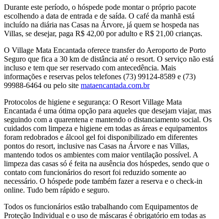
Durante este período, o hóspede pode montar o próprio pacote
escolhendo a data de entrada e de saída. O café da manhã está
incluído na diária nas Casas na Árvore, já quem se hospeda nas
Villas, se desejar, paga R$ 42,00 por adulto e R$ 21,00 crianças.
O Village Mata Encantada oferece transfer do Aeroporto de Porto
Seguro que fica a 30 km de distância até o resort. O serviço não está
incluso e tem que ser reservado com antecedência. Mais
informações e reservas pelos telefones (73) 99124-8589 e (73)
99988-6464 ou pelo site
mataencantada.com.br
Protocolos de higiene e segurança: O Resort Village Mata
Encantada é uma ótima opção para aqueles que desejam viajar, mas
seguindo com a quarentena e mantendo o distanciamento social. Os
cuidados com limpeza e higiene em todas as áreas e equipamentos
foram redobrados e álcool gel foi disponibilizado em diferentes
pontos do resort, inclusive nas Casas na Árvore e nas Villas,
mantendo todos os ambientes com maior ventilação possível. A
limpeza das casas só é feita na ausência dos hóspedes, sendo que o
contato com funcionários do resort foi reduzido somente ao
necessário. O hóspede pode também fazer a reserva e o check-in
online. Tudo bem rápido e seguro.
Todos os funcionários estão trabalhando com Equipamentos de
Proteção Individual e o uso de máscaras é obrigatório em todas as