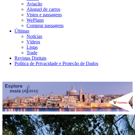
Aviação
Aluguel de carros
Vistos e passagens
WePlann
Comprar passagens
Últimas
Notícias
Vídeos
Listas
Trade
Revistas Digitais
Política de Privacidade e Proteção de Dados