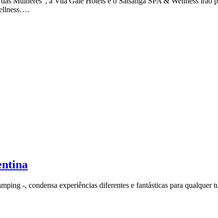
das Mulheres”, a Vila Galé Hotéis e o Satsanga SPA & Wellness irão pr
ellness….
entina
ing -, condensa experiências diferentes e fantásticas para qualquer tu