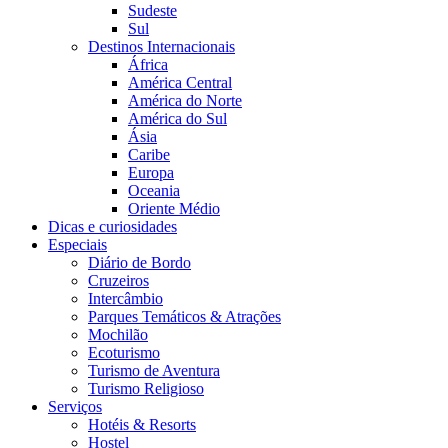
Sudeste
Sul
Destinos Internacionais
África
América Central
América do Norte
América do Sul
Ásia
Caribe
Europa
Oceania
Oriente Médio
Dicas e curiosidades
Especiais
Diário de Bordo
Cruzeiros
Intercâmbio
Parques Temáticos & Atrações
Mochilão
Ecoturismo
Turismo de Aventura
Turismo Religioso
Serviços
Hotéis & Resorts
Hostel