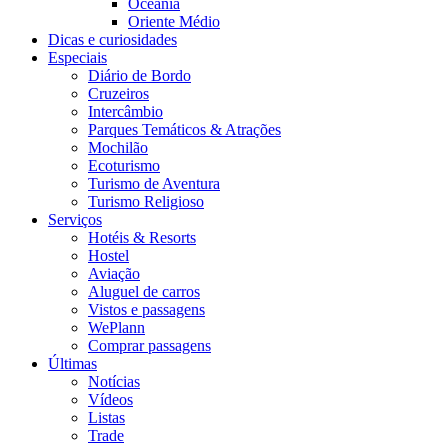
Oceania
Oriente Médio
Dicas e curiosidades
Especiais
Diário de Bordo
Cruzeiros
Intercâmbio
Parques Temáticos & Atrações
Mochilão
Ecoturismo
Turismo de Aventura
Turismo Religioso
Serviços
Hotéis & Resorts
Hostel
Aviação
Aluguel de carros
Vistos e passagens
WePlann
Comprar passagens
Últimas
Notícias
Vídeos
Listas
Trade