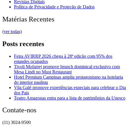
Revistas Digitais
Política de Privacidade e Proteção de Dados
Matérias Recentes
(ver todas)
Posts recentes
Feira AVIRRP 2026 chega à 28ª edição com 95% dos
estandes ocupados
Tivoli Mofarrej promove brunch dominical exclusivo com
Mesa Lindt no Must Restaurant
Hotel Premium Campinas amplia protagonismo na hotelaria
do interior paulista
Vila Galé promove experiências especiais para celebrar o Dia
dos Pais
Teatro Amazonas entra para a lista de patrimônios da Unesco
Contate-nos
(11) 3024-9500