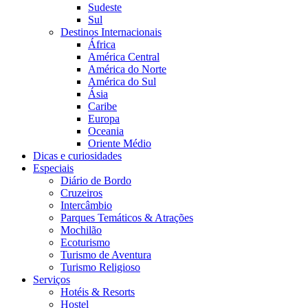
Sudeste
Sul
Destinos Internacionais
África
América Central
América do Norte
América do Sul
Ásia
Caribe
Europa
Oceania
Oriente Médio
Dicas e curiosidades
Especiais
Diário de Bordo
Cruzeiros
Intercâmbio
Parques Temáticos & Atrações
Mochilão
Ecoturismo
Turismo de Aventura
Turismo Religioso
Serviços
Hotéis & Resorts
Hostel