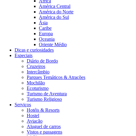
África
América Central
América do Norte
América do Sul
Ásia
Caribe
Europa
Oceania
Oriente Médio
Dicas e curiosidades
Especiais
Diário de Bordo
Cruzeiros
Intercâmbio
Parques Temáticos & Atrações
Mochilão
Ecoturismo
Turismo de Aventura
Turismo Religioso
Serviços
Hotéis & Resorts
Hostel
Aviação
Aluguel de carros
Vistos e passagens