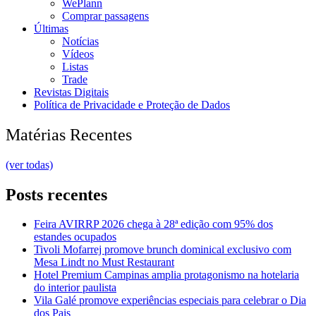
WePlann
Comprar passagens
Últimas
Notícias
Vídeos
Listas
Trade
Revistas Digitais
Política de Privacidade e Proteção de Dados
Matérias Recentes
(ver todas)
Posts recentes
Feira AVIRRP 2026 chega à 28ª edição com 95% dos
estandes ocupados
Tivoli Mofarrej promove brunch dominical exclusivo com
Mesa Lindt no Must Restaurant
Hotel Premium Campinas amplia protagonismo na hotelaria
do interior paulista
Vila Galé promove experiências especiais para celebrar o Dia
dos Pais