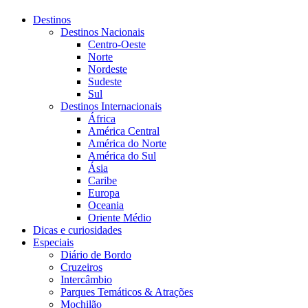
Destinos
Destinos Nacionais
Centro-Oeste
Norte
Nordeste
Sudeste
Sul
Destinos Internacionais
África
América Central
América do Norte
América do Sul
Ásia
Caribe
Europa
Oceania
Oriente Médio
Dicas e curiosidades
Especiais
Diário de Bordo
Cruzeiros
Intercâmbio
Parques Temáticos & Atrações
Mochilão