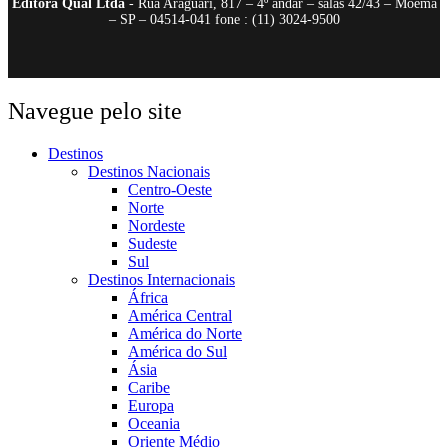
Editora Qual Ltda
- Rua Araguari, 817 – 4º andar – salas 42/43 – Moema
– SP – 04514-041 fone : (11) 3024-9500
Navegue pelo site
Destinos
Destinos Nacionais
Centro-Oeste
Norte
Nordeste
Sudeste
Sul
Destinos Internacionais
África
América Central
América do Norte
América do Sul
Ásia
Caribe
Europa
Oceania
Oriente Médio