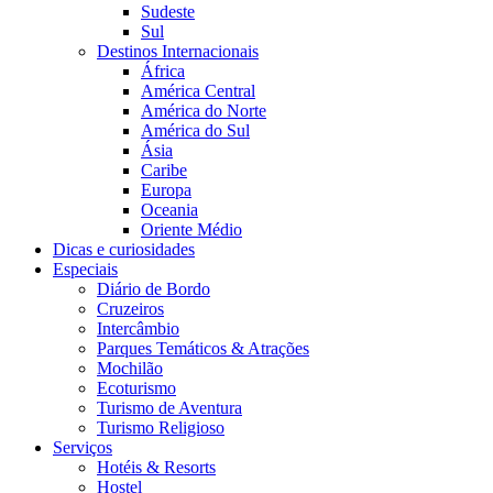
Sudeste
Sul
Destinos Internacionais
África
América Central
América do Norte
América do Sul
Ásia
Caribe
Europa
Oceania
Oriente Médio
Dicas e curiosidades
Especiais
Diário de Bordo
Cruzeiros
Intercâmbio
Parques Temáticos & Atrações
Mochilão
Ecoturismo
Turismo de Aventura
Turismo Religioso
Serviços
Hotéis & Resorts
Hostel