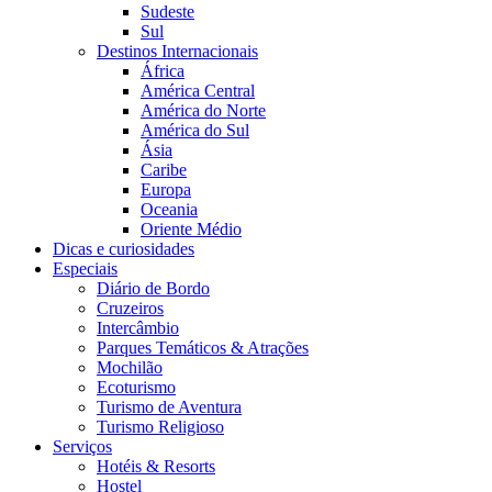
Sudeste
Sul
Destinos Internacionais
África
América Central
América do Norte
América do Sul
Ásia
Caribe
Europa
Oceania
Oriente Médio
Dicas e curiosidades
Especiais
Diário de Bordo
Cruzeiros
Intercâmbio
Parques Temáticos & Atrações
Mochilão
Ecoturismo
Turismo de Aventura
Turismo Religioso
Serviços
Hotéis & Resorts
Hostel