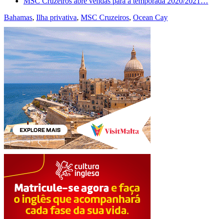
MSC Cruzeiros abre vendas para a temporada 2020/2021…
Bahamas
,
Ilha privativa
,
MSC Cruzeiros
,
Ocean Cay