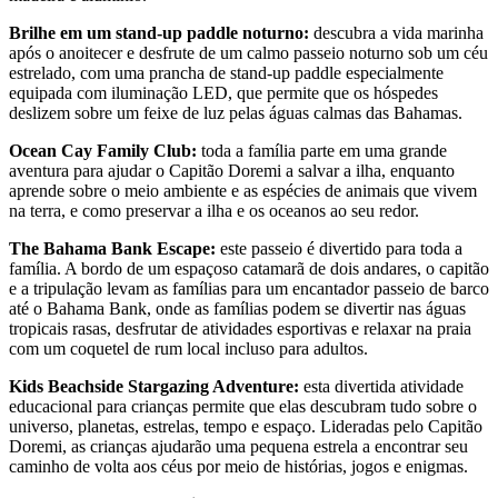
Brilhe em um stand-up paddle noturno:
descubra a vida marinha
após o anoitecer e desfrute de um calmo passeio noturno sob um céu
estrelado, com uma prancha de stand-up paddle especialmente
equipada com iluminação LED, que permite que os hóspedes
deslizem sobre um feixe de luz pelas águas calmas das Bahamas.
Ocean Cay Family Club:
toda a família parte em uma grande
aventura para ajudar o Capitão Doremi a salvar a ilha, enquanto
aprende sobre o meio ambiente e as espécies de animais que vivem
na terra, e como preservar a ilha e os oceanos ao seu redor.
The Bahama Bank Escape:
este passeio é divertido para toda a
família. A bordo de um espaçoso catamarã de dois andares, o capitão
e a tripulação levam as famílias para um encantador passeio de barco
até o Bahama Bank, onde as famílias podem se divertir nas águas
tropicais rasas, desfrutar de atividades esportivas e relaxar na praia
com um coquetel de rum local incluso para adultos.
Kids Beachside Stargazing Adventure:
esta divertida atividade
educacional para crianças permite que elas descubram tudo sobre o
universo, planetas, estrelas, tempo e espaço. Lideradas pelo Capitão
Doremi, as crianças ajudarão uma pequena estrela a encontrar seu
caminho de volta aos céus por meio de histórias, jogos e enigmas.