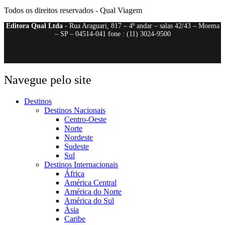
Todos os direitos reservados - Qual Viagem
Editora Qual Ltda
- Rua Araguari, 817 – 4º andar – salas 42/43 – Moema
– SP – 04514-041 fone : (11) 3024-9500
Navegue pelo site
Destinos
Destinos Nacionais
Centro-Oeste
Norte
Nordeste
Sudeste
Sul
Destinos Internacionais
África
América Central
América do Norte
América do Sul
Ásia
Caribe