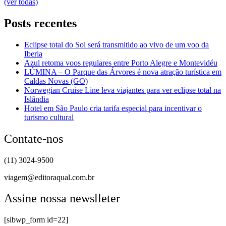
(ver todas)
Posts recentes
Eclipse total do Sol será transmitido ao vivo de um voo da
Iberia
Azul retoma voos regulares entre Porto Alegre e Montevidéu
LÚMINA – O Parque das Árvores é nova atração turística em
Caldas Novas (GO)
Norwegian Cruise Line leva viajantes para ver eclipse total na
Islândia
Hotel em São Paulo cria tarifa especial para incentivar o
turismo cultural
Contate-nos
(11) 3024-9500
viagem@editoraqual.com.br
Assine nossa newslleter
[sibwp_form id=22]