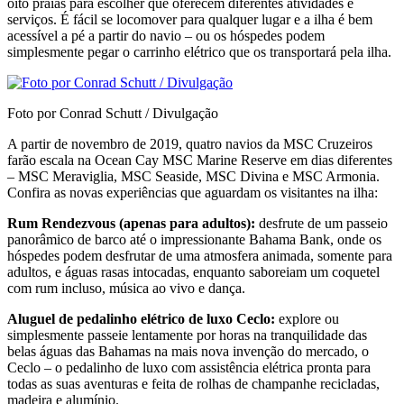
oito praias para escolher que oferecem diferentes atividades e
serviços. É fácil se locomover para qualquer lugar e a ilha é bem
acessível a pé a partir do navio – ou os hóspedes podem
simplesmente pegar o carrinho elétrico que os transportará pela ilha.
Foto por Conrad Schutt / Divulgação
A partir de novembro de 2019, quatro navios da MSC Cruzeiros
farão escala na Ocean Cay MSC Marine Reserve em dias diferentes
– MSC Meraviglia, MSC Seaside, MSC Divina e MSC Armonia.
Confira as novas experiências que aguardam os visitantes na ilha:
Rum Rendezvous (apenas para adultos):
desfrute de um passeio
panorâmico de barco até o impressionante Bahama Bank, onde os
hóspedes podem desfrutar de uma atmosfera animada, somente para
adultos, e águas rasas intocadas, enquanto saboreiam um coquetel
com rum incluso, música ao vivo e dança.
Aluguel de pedalinho elétrico de luxo Ceclo:
explore ou
simplesmente passeie lentamente por horas na tranquilidade das
belas águas das Bahamas na mais nova invenção do mercado, o
Ceclo – o pedalinho de luxo com assistência elétrica pronta para
todas as suas aventuras e feita de rolhas de champanhe recicladas,
madeira e alumínio.