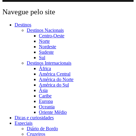
Navegue pelo site
Destinos
Destinos Nacionais
Centro-Oeste
Norte
Nordeste
Sudeste
Sul
Destinos Internacionais
África
América Central
América do Norte
América do Sul
Ásia
Caribe
Europa
Oceania
Oriente Médio
Dicas e curiosidades
Especiais
Diário de Bordo
Cruzeiros