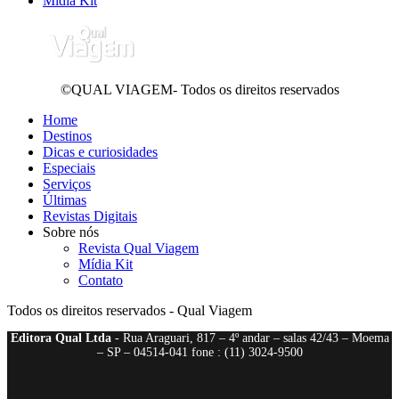
Mídia Kit
©QUAL VIAGEM- Todos os direitos reservados
Home
Destinos
Dicas e curiosidades
Especiais
Serviços
Últimas
Revistas Digitais
Sobre nós
Revista Qual Viagem
Mídia Kit
Contato
Todos os direitos reservados - Qual Viagem
Editora Qual Ltda
- Rua Araguari, 817 – 4º andar – salas 42/43 – Moema
– SP – 04514-041 fone : (11) 3024-9500