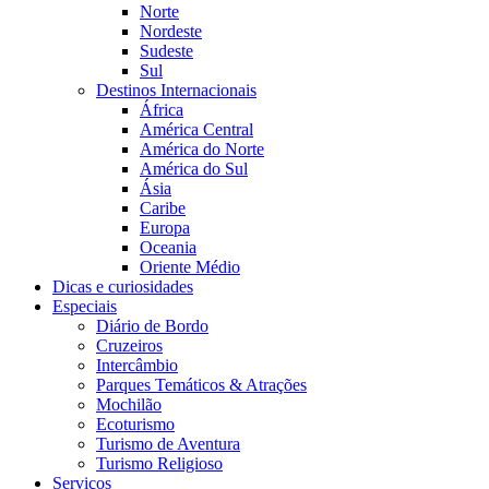
Norte
Nordeste
Sudeste
Sul
Destinos Internacionais
África
América Central
América do Norte
América do Sul
Ásia
Caribe
Europa
Oceania
Oriente Médio
Dicas e curiosidades
Especiais
Diário de Bordo
Cruzeiros
Intercâmbio
Parques Temáticos & Atrações
Mochilão
Ecoturismo
Turismo de Aventura
Turismo Religioso
Serviços