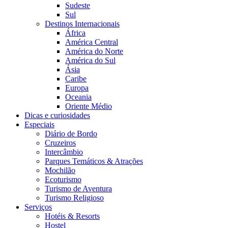
Sudeste
Sul
Destinos Internacionais
África
América Central
América do Norte
América do Sul
Ásia
Caribe
Europa
Oceania
Oriente Médio
Dicas e curiosidades
Especiais
Diário de Bordo
Cruzeiros
Intercâmbio
Parques Temáticos & Atrações
Mochilão
Ecoturismo
Turismo de Aventura
Turismo Religioso
Serviços
Hotéis & Resorts
Hostel