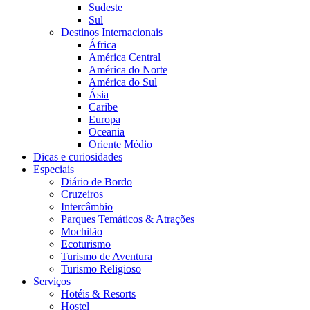
Sudeste
Sul
Destinos Internacionais
África
América Central
América do Norte
América do Sul
Ásia
Caribe
Europa
Oceania
Oriente Médio
Dicas e curiosidades
Especiais
Diário de Bordo
Cruzeiros
Intercâmbio
Parques Temáticos & Atrações
Mochilão
Ecoturismo
Turismo de Aventura
Turismo Religioso
Serviços
Hotéis & Resorts
Hostel