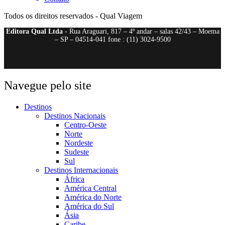
Todos os direitos reservados - Qual Viagem
Editora Qual Ltda
- Rua Araguari, 817 – 4º andar – salas 42/43 – Moema
– SP – 04514-041 fone : (11) 3024-9500
Navegue pelo site
Destinos
Destinos Nacionais
Centro-Oeste
Norte
Nordeste
Sudeste
Sul
Destinos Internacionais
África
América Central
América do Norte
América do Sul
Ásia
Caribe