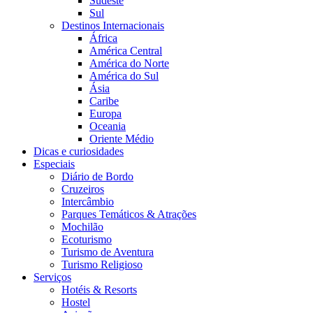
Sudeste
Sul
Destinos Internacionais
África
América Central
América do Norte
América do Sul
Ásia
Caribe
Europa
Oceania
Oriente Médio
Dicas e curiosidades
Especiais
Diário de Bordo
Cruzeiros
Intercâmbio
Parques Temáticos & Atrações
Mochilão
Ecoturismo
Turismo de Aventura
Turismo Religioso
Serviços
Hotéis & Resorts
Hostel