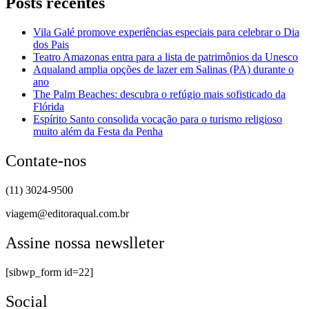
Posts recentes
Vila Galé promove experiências especiais para celebrar o Dia
dos Pais
Teatro Amazonas entra para a lista de patrimônios da Unesco
Aqualand amplia opções de lazer em Salinas (PA) durante o
ano
The Palm Beaches: descubra o refúgio mais sofisticado da
Flórida
Espírito Santo consolida vocação para o turismo religioso
muito além da Festa da Penha
Contate-nos
(11) 3024-9500
viagem@editoraqual.com.br
Assine nossa newslleter
[sibwp_form id=22]
Social