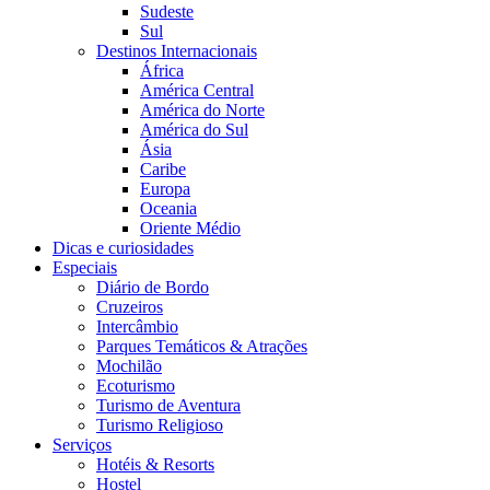
Sudeste
Sul
Destinos Internacionais
África
América Central
América do Norte
América do Sul
Ásia
Caribe
Europa
Oceania
Oriente Médio
Dicas e curiosidades
Especiais
Diário de Bordo
Cruzeiros
Intercâmbio
Parques Temáticos & Atrações
Mochilão
Ecoturismo
Turismo de Aventura
Turismo Religioso
Serviços
Hotéis & Resorts
Hostel