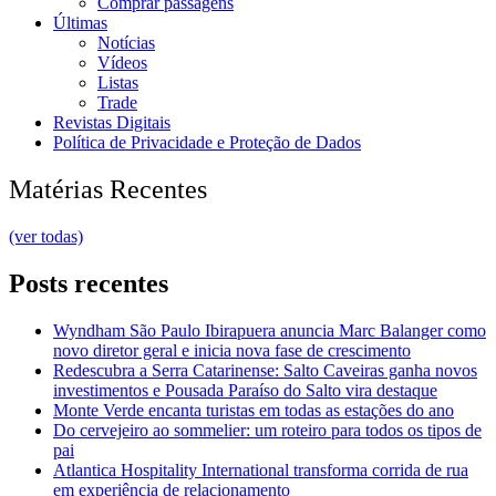
Comprar passagens
Últimas
Notícias
Vídeos
Listas
Trade
Revistas Digitais
Política de Privacidade e Proteção de Dados
Matérias Recentes
(ver todas)
Posts recentes
Wyndham São Paulo Ibirapuera anuncia Marc Balanger como
novo diretor geral e inicia nova fase de crescimento
Redescubra a Serra Catarinense: Salto Caveiras ganha novos
investimentos e Pousada Paraíso do Salto vira destaque
Monte Verde encanta turistas em todas as estações do ano
Do cervejeiro ao sommelier: um roteiro para todos os tipos de
pai
Atlantica Hospitality International transforma corrida de rua
em experiência de relacionamento