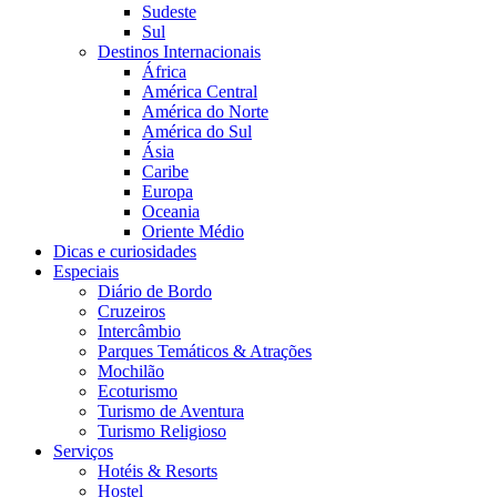
Sudeste
Sul
Destinos Internacionais
África
América Central
América do Norte
América do Sul
Ásia
Caribe
Europa
Oceania
Oriente Médio
Dicas e curiosidades
Especiais
Diário de Bordo
Cruzeiros
Intercâmbio
Parques Temáticos & Atrações
Mochilão
Ecoturismo
Turismo de Aventura
Turismo Religioso
Serviços
Hotéis & Resorts
Hostel