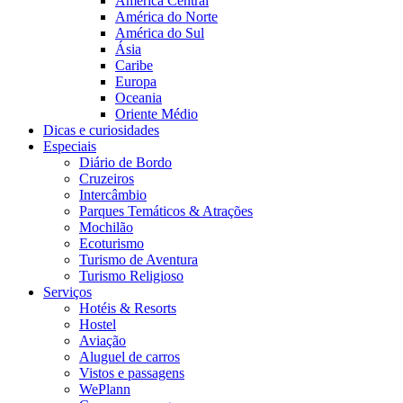
América Central
América do Norte
América do Sul
Ásia
Caribe
Europa
Oceania
Oriente Médio
Dicas e curiosidades
Especiais
Diário de Bordo
Cruzeiros
Intercâmbio
Parques Temáticos & Atrações
Mochilão
Ecoturismo
Turismo de Aventura
Turismo Religioso
Serviços
Hotéis & Resorts
Hostel
Aviação
Aluguel de carros
Vistos e passagens
WePlann