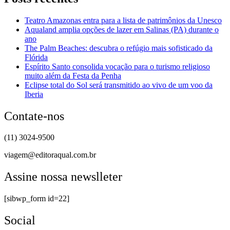
Teatro Amazonas entra para a lista de patrimônios da Unesco
Aqualand amplia opções de lazer em Salinas (PA) durante o
ano
The Palm Beaches: descubra o refúgio mais sofisticado da
Flórida
Espírito Santo consolida vocação para o turismo religioso
muito além da Festa da Penha
Eclipse total do Sol será transmitido ao vivo de um voo da
Iberia
Contate-nos
(11) 3024-9500
viagem@editoraqual.com.br
Assine nossa newslleter
[sibwp_form id=22]
Social