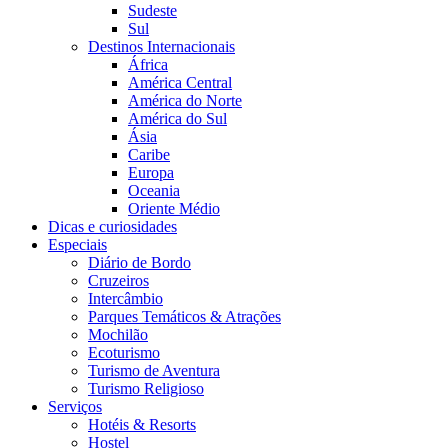
Sudeste
Sul
Destinos Internacionais
África
América Central
América do Norte
América do Sul
Ásia
Caribe
Europa
Oceania
Oriente Médio
Dicas e curiosidades
Especiais
Diário de Bordo
Cruzeiros
Intercâmbio
Parques Temáticos & Atrações
Mochilão
Ecoturismo
Turismo de Aventura
Turismo Religioso
Serviços
Hotéis & Resorts
Hostel