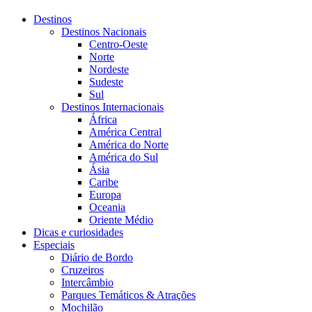
Destinos
Destinos Nacionais
Centro-Oeste
Norte
Nordeste
Sudeste
Sul
Destinos Internacionais
África
América Central
América do Norte
América do Sul
Ásia
Caribe
Europa
Oceania
Oriente Médio
Dicas e curiosidades
Especiais
Diário de Bordo
Cruzeiros
Intercâmbio
Parques Temáticos & Atrações
Mochilão