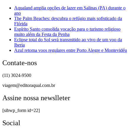
Aqualand amplia opções de lazer em Salinas (PA) durante o
ano
The Palm Beaches: descubra o refúgio mais sofisticado da
Flórida
Espírito Santo consolida vocação para o turismo religioso
muito além da Festa da Penha
Eclipse total do Sol será transmitido ao vivo de um voo da
Iberia
Azul retoma voos regulares entre Porto Alegre e Montevidéu
Contate-nos
(11) 3024-9500
viagem@editoraqual.com.br
Assine nossa newslleter
[sibwp_form id=22]
Social