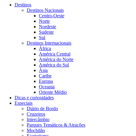
Destinos
Destinos Nacionais
Centro-Oeste
Norte
Nordeste
Sudeste
Sul
Destinos Internacionais
África
América Central
América do Norte
América do Sul
Ásia
Caribe
Europa
Oceania
Oriente Médio
Dicas e curiosidades
Especiais
Diário de Bordo
Cruzeiros
Intercâmbio
Parques Temáticos & Atrações
Mochilão
Ecoturismo