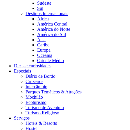
Sudeste
Sul
Destinos Internacionais
África
América Central
América do Norte
América do Sul
Ásia
Caribe
Europa
Oceania
Oriente Médio
Dicas e curiosidades
Especiais
Diário de Bordo
Cruzeiros
Intercâmbio
Parques Temáticos & Atrações
Mochilão
Ecoturismo
Turismo de Aventura
Turismo Religioso
Serviços
Hotéis & Resorts
Hostel