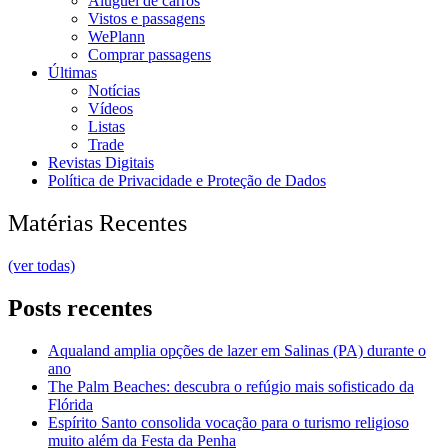
Aluguel de carros
Vistos e passagens
WePlann
Comprar passagens
Últimas
Notícias
Vídeos
Listas
Trade
Revistas Digitais
Política de Privacidade e Proteção de Dados
Matérias Recentes
(ver todas)
Posts recentes
Aqualand amplia opções de lazer em Salinas (PA) durante o
ano
The Palm Beaches: descubra o refúgio mais sofisticado da
Flórida
Espírito Santo consolida vocação para o turismo religioso
muito além da Festa da Penha