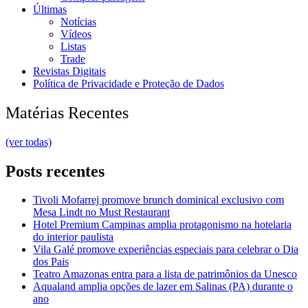
Últimas
Notícias
Vídeos
Listas
Trade
Revistas Digitais
Política de Privacidade e Proteção de Dados
Matérias Recentes
(ver todas)
Posts recentes
Tivoli Mofarrej promove brunch dominical exclusivo com
Mesa Lindt no Must Restaurant
Hotel Premium Campinas amplia protagonismo na hotelaria
do interior paulista
Vila Galé promove experiências especiais para celebrar o Dia
dos Pais
Teatro Amazonas entra para a lista de patrimônios da Unesco
Aqualand amplia opções de lazer em Salinas (PA) durante o
ano