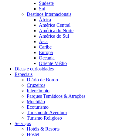
Sudeste
Sul
Destinos Internacionais
África
América Central
América do Norte
América do Sul
Ásia
Caribe
Europa
Oceania
Oriente Médio
Dicas e curiosidades
Especiais
Diário de Bordo
Cruzeiros
Intercâmbio
Parques Temáticos & Atrações
Mochilão
Ecoturismo
Turismo de Aventura
Turismo Religioso
Serviços
Hotéis & Resorts
Hostel