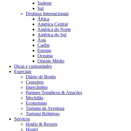
Sudeste
Sul
Destinos Internacionais
África
América Central
América do Norte
América do Sul
Ásia
Caribe
Europa
Oceania
Oriente Médio
Dicas e curiosidades
Especiais
Diário de Bordo
Cruzeiros
Intercâmbio
Parques Temáticos & Atrações
Mochilão
Ecoturismo
Turismo de Aventura
Turismo Religioso
Serviços
Hotéis & Resorts
Hostel