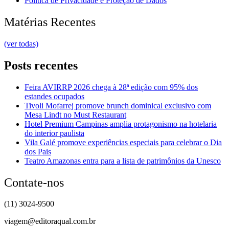
Política de Privacidade e Proteção de Dados
Matérias Recentes
(ver todas)
Posts recentes
Feira AVIRRP 2026 chega à 28ª edição com 95% dos
estandes ocupados
Tivoli Mofarrej promove brunch dominical exclusivo com
Mesa Lindt no Must Restaurant
Hotel Premium Campinas amplia protagonismo na hotelaria
do interior paulista
Vila Galé promove experiências especiais para celebrar o Dia
dos Pais
Teatro Amazonas entra para a lista de patrimônios da Unesco
Contate-nos
(11) 3024-9500
viagem@editoraqual.com.br