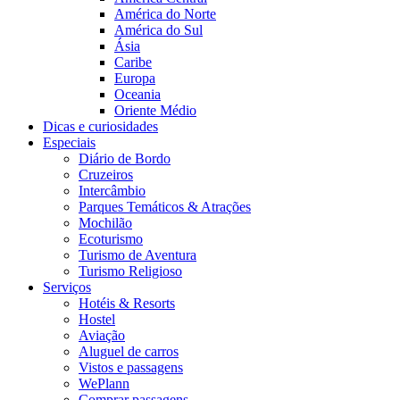
América do Norte
América do Sul
Ásia
Caribe
Europa
Oceania
Oriente Médio
Dicas e curiosidades
Especiais
Diário de Bordo
Cruzeiros
Intercâmbio
Parques Temáticos & Atrações
Mochilão
Ecoturismo
Turismo de Aventura
Turismo Religioso
Serviços
Hotéis & Resorts
Hostel
Aviação
Aluguel de carros
Vistos e passagens
WePlann
Comprar passagens