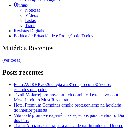
Últimas
Notícias
Vídeos
Listas
Trade
Revistas Digitais
Política de Privacidade e Proteção de Dados
Matérias Recentes
(ver todas)
Posts recentes
Feira AVIRRP 2026 chega à 28ª edição com 95% dos
estandes ocupados
Tivoli Mofarrej promove brunch dominical exclusivo com
Mesa Lindt no Must Restaurant
Hotel Premium Campinas amplia protagonismo na hotelaria
do interior paulista
Vila Galé promove experiências especiais para celebrar o Dia
dos Pais
Teatro Amazonas entra para a lista de patrimônios da Unesco