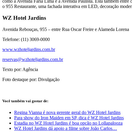
como a Avenida Faria Lima e a Avenida Paulista. Está também entre
o 955 Restaurante, uma fachada interativa em LED, decoração modern
WZ Hotel Jardins
Avenida Rebouças, 955 – entre Rua Oscar Freire e Alameda Lorena
Telefone: (11) 3069-0000
www.wzhoteljardins.com.br
reservas@wzhoteljardins.com.br
Texto por: Agência
Foto destaque por: Divulgação
Você também vai gostar de:
Regina Vianna é nova gerente geral do WZ Hotel Jardins
Para show do Iron Maiden em SP, dica é WZ Hotel Jardins
Estadia no WZ Hotel Jardins é boa opção no Lollapalooza
WZ Hotel Jardins dá apoio a filme sobre João Carlos…