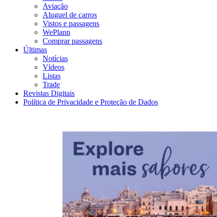
Aviação
Aluguel de carros
Vistos e passagens
WePlann
Comprar passagens
Últimas
Notícias
Vídeos
Listas
Trade
Revistas Digitais
Política de Privacidade e Proteção de Dados