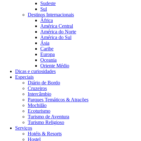
Sudeste
Sul
Destinos Internacionais
África
América Central
América do Norte
América do Sul
Ásia
Caribe
Europa
Oceania
Oriente Médio
Dicas e curiosidades
Especiais
Diário de Bordo
Cruzeiros
Intercâmbio
Parques Temáticos & Atrações
Mochilão
Ecoturismo
Turismo de Aventura
Turismo Religioso
Serviços
Hotéis & Resorts
Hostel