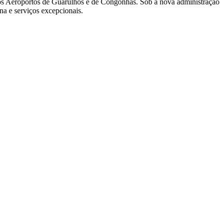
 os Aeroportos de Guarulhos e de Congonhas. Sob a nova administraçã
a e serviços excepcionais.