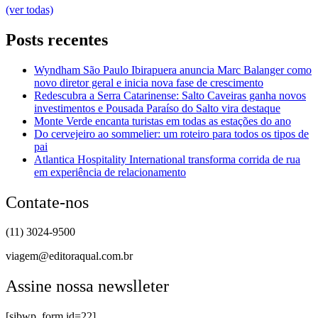
(ver todas)
Posts recentes
Wyndham São Paulo Ibirapuera anuncia Marc Balanger como
novo diretor geral e inicia nova fase de crescimento
Redescubra a Serra Catarinense: Salto Caveiras ganha novos
investimentos e Pousada Paraíso do Salto vira destaque
Monte Verde encanta turistas em todas as estações do ano
Do cervejeiro ao sommelier: um roteiro para todos os tipos de
pai
Atlantica Hospitality International transforma corrida de rua
em experiência de relacionamento
Contate-nos
(11) 3024-9500
viagem@editoraqual.com.br
Assine nossa newslleter
[sibwp_form id=22]