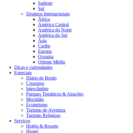
Sudeste
Sul
Destinos Internacionais
África
América Central
América do Norte
América do Sul
Ásia
Caribe
Europa
Oceania
Oriente Médio
Dicas e curiosidades
Especiais
Diário de Bordo
Cruzeiros
Intercâmbio
Parques Temáticos & Atrações
Mochilão
Ecoturismo
Turismo de Aventura
Turismo Religioso
Serviços
Hotéis & Resorts
Hostel