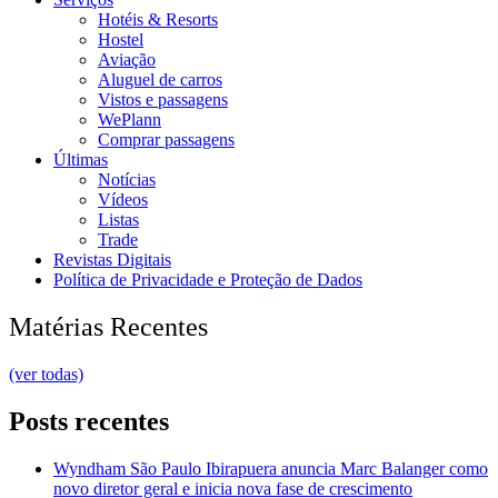
Hotéis & Resorts
Hostel
Aviação
Aluguel de carros
Vistos e passagens
WePlann
Comprar passagens
Últimas
Notícias
Vídeos
Listas
Trade
Revistas Digitais
Política de Privacidade e Proteção de Dados
Matérias Recentes
(ver todas)
Posts recentes
Wyndham São Paulo Ibirapuera anuncia Marc Balanger como
novo diretor geral e inicia nova fase de crescimento