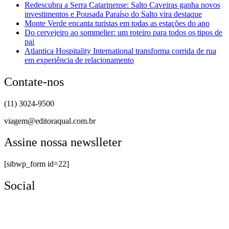
Redescubra a Serra Catarinense: Salto Caveiras ganha novos
investimentos e Pousada Paraíso do Salto vira destaque
Monte Verde encanta turistas em todas as estações do ano
Do cervejeiro ao sommelier: um roteiro para todos os tipos de
pai
Atlantica Hospitality International transforma corrida de rua
em experiência de relacionamento
Contate-nos
(11) 3024-9500
viagem@editoraqual.com.br
Assine nossa newslleter
[sibwp_form id=22]
Social