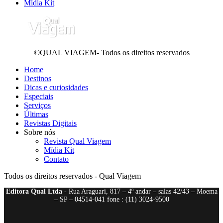
Mídia Kit
©QUAL VIAGEM- Todos os direitos reservados
Home
Destinos
Dicas e curiosidades
Especiais
Serviços
Últimas
Revistas Digitais
Sobre nós
Revista Qual Viagem
Mídia Kit
Contato
Todos os direitos reservados - Qual Viagem
Editora Qual Ltda
- Rua Araguari, 817 – 4º andar – salas 42/43 – Moema
– SP – 04514-041 fone : (11) 3024-9500