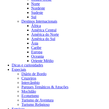
Norte
Nordeste
Sudeste
Sul
Destinos Internacionais
África
América Central
América do Norte
América do Sul
Ásia
Caribe
Europa
Oceania
Oriente Médio
Dicas e curiosidades
Especiais
Diário de Bordo
Cruzeiros
Intercâmbio
Parques Temáticos & Atrações
Mochilão
Ecoturismo
Turismo de Aventura
Turismo Religioso
Serviços