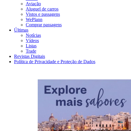
Aviação
Aluguel de carros
Vistos e passagens
WePlann
Comprar passagens
Últimas
Notícias
Vídeos
Listas
Trade
Revistas Digitais
Política de Privacidade e Proteção de Dados