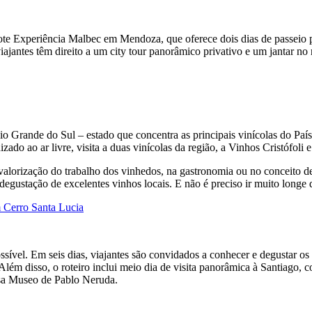
te Experiência Malbec em Mendoza, que oferece dois dias de passeio p
viajantes têm direito a um city tour panorâmico privativo e um jantar 
o Grande do Sul – estado que concentra as principais vinícolas do Paí
o ao ar livre, visita a duas vinícolas da região, a Vinhos Cristófoli e
alorização do trabalho dos vinhedos, na gastronomia ou no conceito de 
degustação de excelentes vinhos locais. E não é preciso ir muito longe d
ssível. Em seis dias, viajantes são convidados a conhecer e degustar os
ém disso, o roteiro inclui meio dia de visita panorâmica à Santiago, c
Casa Museo de Pablo Neruda.