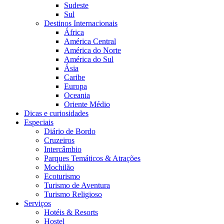
Sudeste
Sul
Destinos Internacionais
África
América Central
América do Norte
América do Sul
Ásia
Caribe
Europa
Oceania
Oriente Médio
Dicas e curiosidades
Especiais
Diário de Bordo
Cruzeiros
Intercâmbio
Parques Temáticos & Atrações
Mochilão
Ecoturismo
Turismo de Aventura
Turismo Religioso
Serviços
Hotéis & Resorts
Hostel