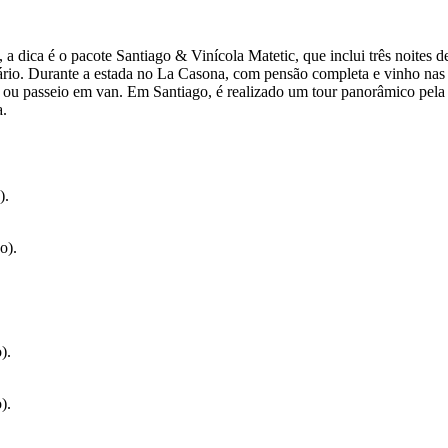
 a dica é o pacote Santiago & Vinícola Matetic, que inclui três noite
sário. Durante a estada no La Casona, com pensão completa e vinho nas
a ou passeio em van. Em Santiago, é realizado um tour panorâmico pela 
a.
).
o).
).
).