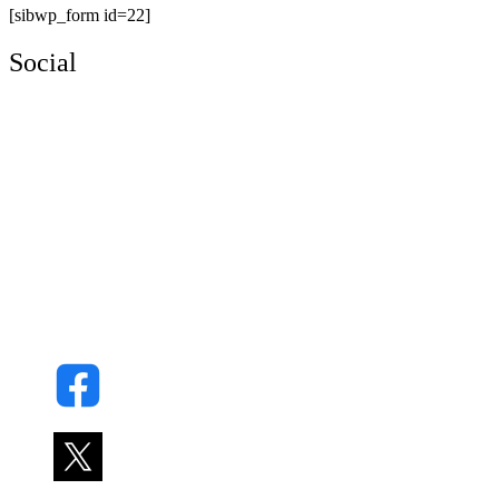
[sibwp_form id=22]
Social