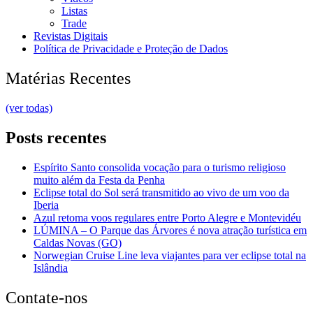
Listas
Trade
Revistas Digitais
Política de Privacidade e Proteção de Dados
Matérias Recentes
(ver todas)
Posts recentes
Espírito Santo consolida vocação para o turismo religioso
muito além da Festa da Penha
Eclipse total do Sol será transmitido ao vivo de um voo da
Iberia
Azul retoma voos regulares entre Porto Alegre e Montevidéu
LÚMINA – O Parque das Árvores é nova atração turística em
Caldas Novas (GO)
Norwegian Cruise Line leva viajantes para ver eclipse total na
Islândia
Contate-nos