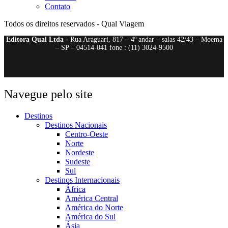
Contato
Todos os direitos reservados - Qual Viagem
Editora Qual Ltda
- Rua Araguari, 817 – 4º andar – salas 42/43 – Moema
– SP – 04514-041 fone : (11) 3024-9500
Navegue pelo site
Destinos
Destinos Nacionais
Centro-Oeste
Norte
Nordeste
Sudeste
Sul
Destinos Internacionais
África
América Central
América do Norte
América do Sul
Ásia