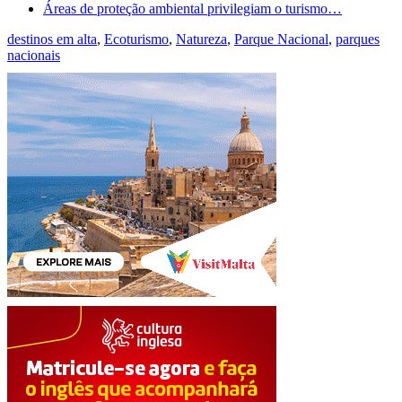
Áreas de proteção ambiental privilegiam o turismo…
destinos em alta
,
Ecoturismo
,
Natureza
,
Parque Nacional
,
parques
nacionais