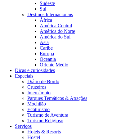
Sudeste
Sul
Destinos Internacionais
África
América Central
América do Norte
América do Sul
Ásia
Caribe
Europa
Oceania
Oriente Médio
Dicas e curiosidades
Especiais
Diário de Bordo
Cruzeiros
Intercâmbio
Parques Temáticos & Atrações
Mochilão
Ecoturismo
Turismo de Aventura
Turismo Religioso
Serviços
Hotéis & Resorts
Hostel