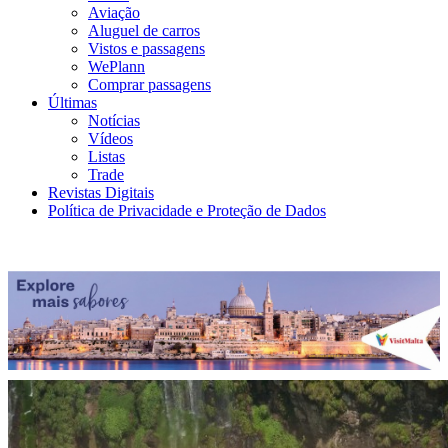
Aviação
Aluguel de carros
Vistos e passagens
WePlann
Comprar passagens
Últimas
Notícias
Vídeos
Listas
Trade
Revistas Digitais
Política de Privacidade e Proteção de Dados