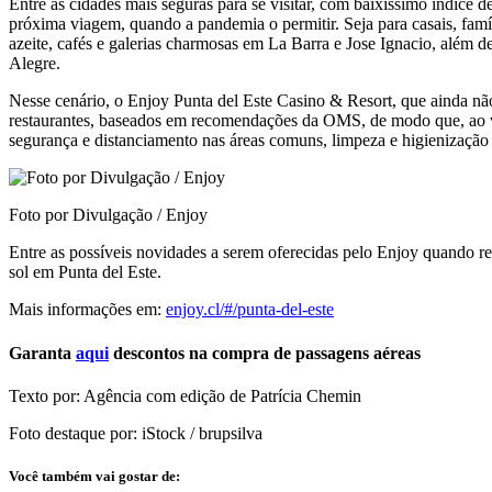
Entre as cidades mais seguras para se visitar, com baixíssimo índice d
próxima viagem, quando a pandemia o permitir. Seja para casais, famíl
azeite, cafés e galerias charmosas em La Barra e Jose Ignacio, além d
Alegre.
Nesse cenário, o Enjoy Punta del Este Casino & Resort, que ainda não
restaurantes, baseados em recomendações da OMS, de modo que, ao vol
segurança e distanciamento nas áreas comuns, limpeza e higienização 
Foto por Divulgação / Enjoy
Entre as possíveis novidades a serem oferecidas pelo Enjoy quando reab
sol em Punta del Este.
Mais informações em:
enjoy.cl/#/punta-del-este
Garanta
aqui
descontos na compra de passagens aéreas
Texto por: Agência com edição de Patrícia Chemin
Foto destaque por: iStock / brupsilva
Você também vai gostar de: