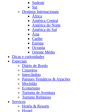
Sudeste
Sul
Destinos Internacionais
África
América Central
América do Norte
América do Sul
Ásia
Caribe
Europa
Oceania
Oriente Médio
Dicas e curiosidades
Especiais
Diário de Bordo
Cruzeiros
Intercâmbio
Parques Temáticos & Atrações
Mochilão
Ecoturismo
Turismo de Aventura
Turismo Religioso
Serviços
Hotéis & Resorts
Hostel