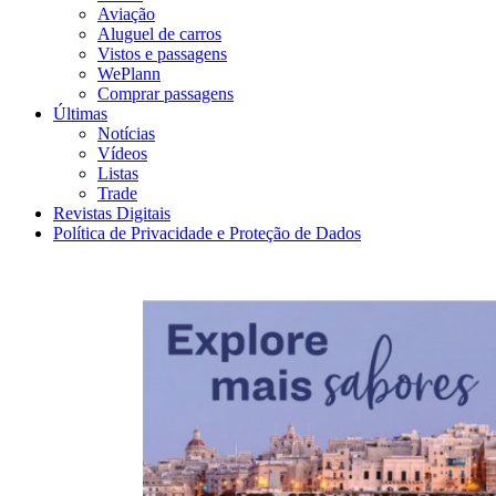
Aviação
Aluguel de carros
Vistos e passagens
WePlann
Comprar passagens
Últimas
Notícias
Vídeos
Listas
Trade
Revistas Digitais
Política de Privacidade e Proteção de Dados