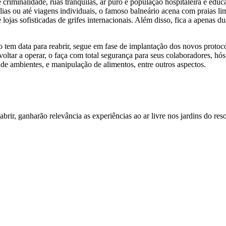
e criminalidade, ruas tranquilas, ar puro e população hospitaleira e edu
ias ou até viagens individuais, o famoso balneário acena com praias lim
e lojas sofisticadas de grifes internacionais. Além disso, fica a apenas
 tem data para reabrir, segue em fase de implantação dos novos protoco
tar a operar, o faça com total segurança para seus colaboradores, hós
de ambientes, e manipulação de alimentos, entre outros aspectos.
rir, ganharão relevância as experiências ao ar livre nos jardins do res