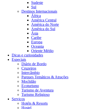
Sudeste
Sul
Destinos Internacionais
África
América Central
América do Norte
América do Sul
Ásia
Caribe
Europa
Oceania
Oriente Médio
Dicas e curiosidades
Especiais
Diário de Bordo
Cruzeiros
Intercâmbio
Parques Temáticos & Atrações
Mochilão
Ecoturismo
Turismo de Aventura
Turismo Religioso
Serviços
Hotéis & Resorts
Hostel