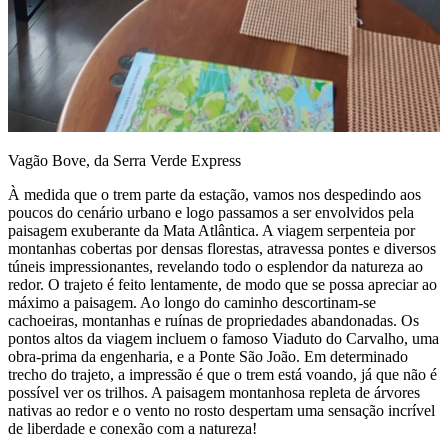
Vagão Bove, da Serra Verde Express
À medida que o trem parte da estação, vamos nos despedindo aos
poucos do cenário urbano e logo passamos a ser envolvidos pela
paisagem exuberante da Mata Atlântica. A viagem serpenteia por
montanhas cobertas por densas florestas, atravessa pontes e diversos
túneis impressionantes, revelando todo o esplendor da natureza ao
redor. O trajeto é feito lentamente, de modo que se possa apreciar ao
máximo a paisagem. Ao longo do caminho descortinam-se
cachoeiras, montanhas e ruínas de propriedades abandonadas. Os
pontos altos da viagem incluem o famoso Viaduto do Carvalho, uma
obra-prima da engenharia, e a Ponte São João. Em determinado
trecho do trajeto, a impressão é que o trem está voando, já que não é
possível ver os trilhos. A paisagem montanhosa repleta de árvores
nativas ao redor e o vento no rosto despertam uma sensação incrível
de liberdade e conexão com a natureza!