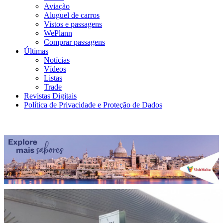
Aviação
Aluguel de carros
Vistos e passagens
WePlann
Comprar passagens
Últimas
Notícias
Vídeos
Listas
Trade
Revistas Digitais
Política de Privacidade e Proteção de Dados