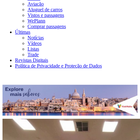
Aviação
Aluguel de carros
Vistos e passagens
WePlann
Comprar passagens
Últimas
Notícias
Vídeos
Listas
Trade
Revistas Digitais
Política de Privacidade e Proteção de Dados