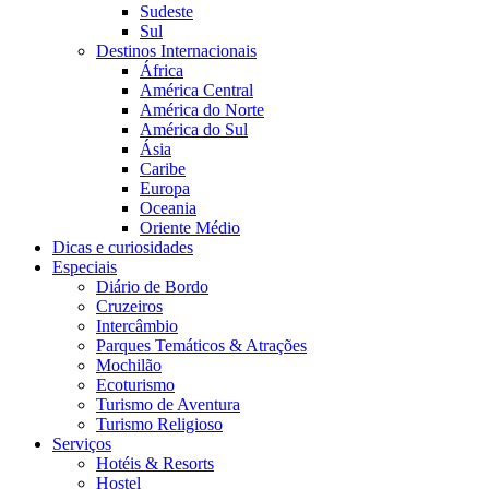
Sudeste
Sul
Destinos Internacionais
África
América Central
América do Norte
América do Sul
Ásia
Caribe
Europa
Oceania
Oriente Médio
Dicas e curiosidades
Especiais
Diário de Bordo
Cruzeiros
Intercâmbio
Parques Temáticos & Atrações
Mochilão
Ecoturismo
Turismo de Aventura
Turismo Religioso
Serviços
Hotéis & Resorts
Hostel