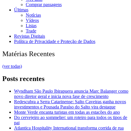
Comprar passagens
Últimas
Notícias
Vídeos
Listas
Trade
Revistas Digitais
Política de Privacidade e Proteção de Dados
Matérias Recentes
(ver todas)
Posts recentes
Wyndham São Paulo Ibirapuera anuncia Marc Balanger como
novo diretor geral e inicia nova fase de crescimento
Redescubra a Serra Catarinense: Salto Caveiras ganha novos
investimentos e Pousada Paraíso do Salto vira destaque
Monte Verde encanta turistas em todas as estações do ano
Do cervejeiro ao sommelier: um roteiro para todos os tipos de
pai
Atlantica Hospitality International transforma corrida de rua