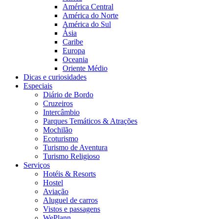
América Central
América do Norte
América do Sul
Ásia
Caribe
Europa
Oceania
Oriente Médio
Dicas e curiosidades
Especiais
Diário de Bordo
Cruzeiros
Intercâmbio
Parques Temáticos & Atrações
Mochilão
Ecoturismo
Turismo de Aventura
Turismo Religioso
Serviços
Hotéis & Resorts
Hostel
Aviação
Aluguel de carros
Vistos e passagens
WePlann