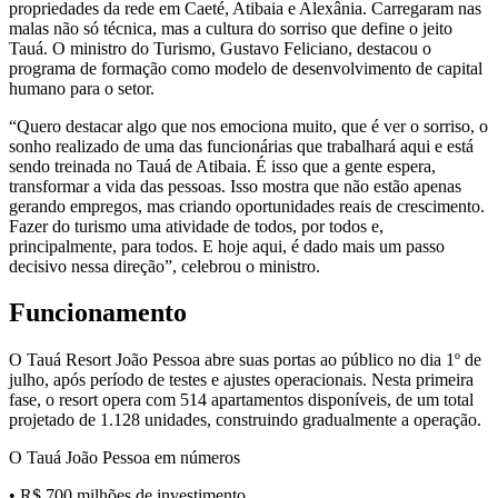
propriedades da rede em Caeté, Atibaia e Alexânia. Carregaram nas
malas não só técnica, mas a cultura do sorriso que define o jeito
Tauá. O ministro do Turismo, Gustavo Feliciano, destacou o
programa de formação como modelo de desenvolvimento de capital
humano para o setor.
“Quero destacar algo que nos emociona muito, que é ver o sorriso, o
sonho realizado de uma das funcionárias que trabalhará aqui e está
sendo treinada no Tauá de Atibaia. É isso que a gente espera,
transformar a vida das pessoas. Isso mostra que não estão apenas
gerando empregos, mas criando oportunidades reais de crescimento.
Fazer do turismo uma atividade de todos, por todos e,
principalmente, para todos. E hoje aqui, é dado mais um passo
decisivo nessa direção”, celebrou o ministro.
Funcionamento
O Tauá Resort João Pessoa abre suas portas ao público no dia 1º de
julho, após período de testes e ajustes operacionais. Nesta primeira
fase, o resort opera com 514 apartamentos disponíveis, de um total
projetado de 1.128 unidades, construindo gradualmente a operação.
O Tauá João Pessoa em números
• R$ 700 milhões de investimento