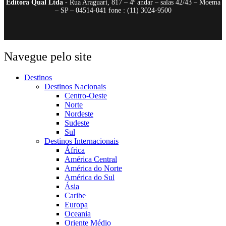
Editora Qual Ltda
- Rua Araguari, 817 – 4º andar – salas 42/43 – Moema
– SP – 04514-041 fone : (11) 3024-9500
Navegue pelo site
Destinos
Destinos Nacionais
Centro-Oeste
Norte
Nordeste
Sudeste
Sul
Destinos Internacionais
África
América Central
América do Norte
América do Sul
Ásia
Caribe
Europa
Oceania
Oriente Médio