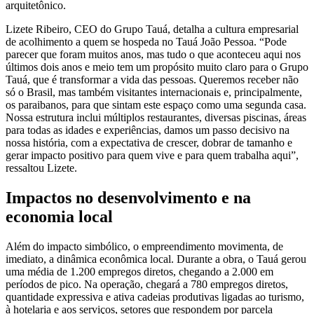
arquitetônico.
Lizete Ribeiro, CEO do Grupo Tauá, detalha a cultura empresarial
de acolhimento a quem se hospeda no Tauá João Pessoa. “Pode
parecer que foram muitos anos, mas tudo o que aconteceu aqui nos
últimos dois anos e meio tem um propósito muito claro para o Grupo
Tauá, que é transformar a vida das pessoas. Queremos receber não
só o Brasil, mas também visitantes internacionais e, principalmente,
os paraibanos, para que sintam este espaço como uma segunda casa.
Nossa estrutura inclui múltiplos restaurantes, diversas piscinas, áreas
para todas as idades e experiências, damos um passo decisivo na
nossa história, com a expectativa de crescer, dobrar de tamanho e
gerar impacto positivo para quem vive e para quem trabalha aqui”,
ressaltou Lizete.
Impactos no desenvolvimento e na
economia local
Além do impacto simbólico, o empreendimento movimenta, de
imediato, a dinâmica econômica local. Durante a obra, o Tauá gerou
uma média de 1.200 empregos diretos, chegando a 2.000 em
períodos de pico. Na operação, chegará a 780 empregos diretos,
quantidade expressiva e ativa cadeias produtivas ligadas ao turismo,
à hotelaria e aos serviços, setores que respondem por parcela