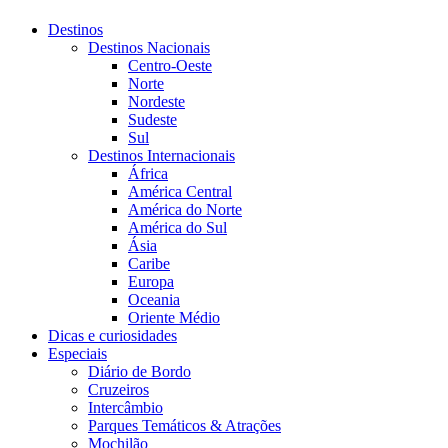
Destinos
Destinos Nacionais
Centro-Oeste
Norte
Nordeste
Sudeste
Sul
Destinos Internacionais
África
América Central
América do Norte
América do Sul
Ásia
Caribe
Europa
Oceania
Oriente Médio
Dicas e curiosidades
Especiais
Diário de Bordo
Cruzeiros
Intercâmbio
Parques Temáticos & Atrações
Mochilão