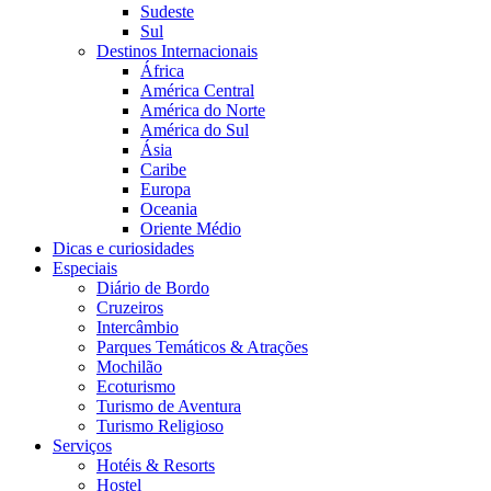
Sudeste
Sul
Destinos Internacionais
África
América Central
América do Norte
América do Sul
Ásia
Caribe
Europa
Oceania
Oriente Médio
Dicas e curiosidades
Especiais
Diário de Bordo
Cruzeiros
Intercâmbio
Parques Temáticos & Atrações
Mochilão
Ecoturismo
Turismo de Aventura
Turismo Religioso
Serviços
Hotéis & Resorts
Hostel