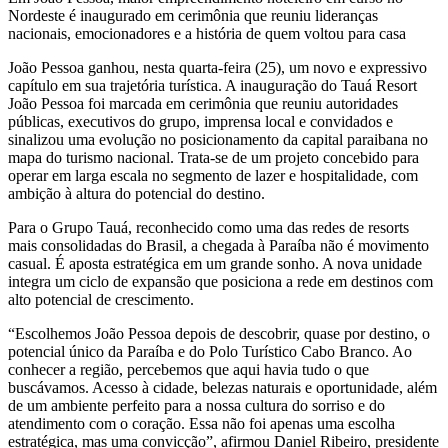
Nordeste é inaugurado em cerimônia que reuniu lideranças
nacionais, emocionadores e a história de quem voltou para casa
João Pessoa ganhou, nesta quarta-feira (25), um novo e expressivo
capítulo em sua trajetória turística. A inauguração do Tauá Resort
João Pessoa foi marcada em cerimônia que reuniu autoridades
públicas, executivos do grupo, imprensa local e convidados e
sinalizou uma evolução no posicionamento da capital paraibana no
mapa do turismo nacional. Trata-se de um projeto concebido para
operar em larga escala no segmento de lazer e hospitalidade, com
ambição à altura do potencial do destino.
Para o Grupo Tauá, reconhecido como uma das redes de resorts
mais consolidadas do Brasil, a chegada à Paraíba não é movimento
casual. É aposta estratégica em um grande sonho. A nova unidade
integra um ciclo de expansão que posiciona a rede em destinos com
alto potencial de crescimento.
“Escolhemos João Pessoa depois de descobrir, quase por destino, o
potencial único da Paraíba e do Polo Turístico Cabo Branco. Ao
conhecer a região, percebemos que aqui havia tudo o que
buscávamos. Acesso à cidade, belezas naturais e oportunidade, além
de um ambiente perfeito para a nossa cultura do sorriso e do
atendimento com o coração. Essa não foi apenas uma escolha
estratégica, mas uma convicção”, afirmou Daniel Ribeiro, presidente