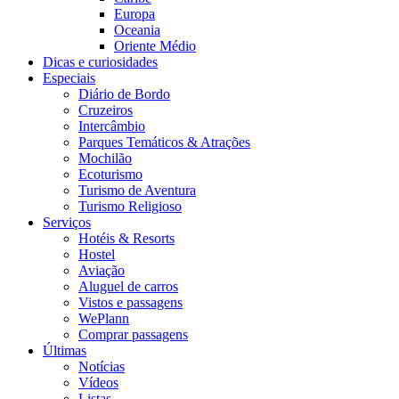
Europa
Oceania
Oriente Médio
Dicas e curiosidades
Especiais
Diário de Bordo
Cruzeiros
Intercâmbio
Parques Temáticos & Atrações
Mochilão
Ecoturismo
Turismo de Aventura
Turismo Religioso
Serviços
Hotéis & Resorts
Hostel
Aviação
Aluguel de carros
Vistos e passagens
WePlann
Comprar passagens
Últimas
Notícias
Vídeos
Listas