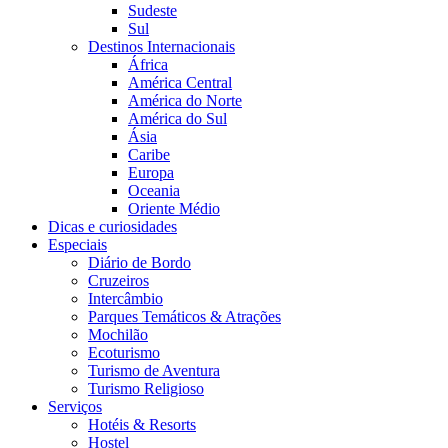
Sudeste
Sul
Destinos Internacionais
África
América Central
América do Norte
América do Sul
Ásia
Caribe
Europa
Oceania
Oriente Médio
Dicas e curiosidades
Especiais
Diário de Bordo
Cruzeiros
Intercâmbio
Parques Temáticos & Atrações
Mochilão
Ecoturismo
Turismo de Aventura
Turismo Religioso
Serviços
Hotéis & Resorts
Hostel