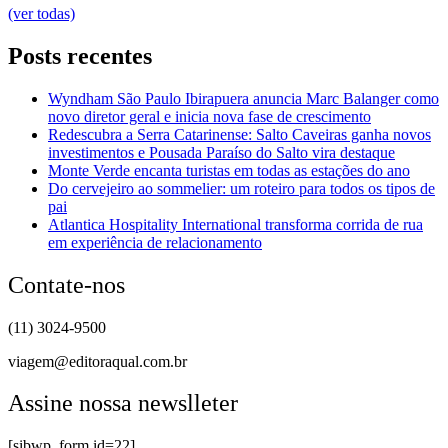
(ver todas)
Posts recentes
Wyndham São Paulo Ibirapuera anuncia Marc Balanger como
novo diretor geral e inicia nova fase de crescimento
Redescubra a Serra Catarinense: Salto Caveiras ganha novos
investimentos e Pousada Paraíso do Salto vira destaque
Monte Verde encanta turistas em todas as estações do ano
Do cervejeiro ao sommelier: um roteiro para todos os tipos de
pai
Atlantica Hospitality International transforma corrida de rua
em experiência de relacionamento
Contate-nos
(11) 3024-9500
viagem@editoraqual.com.br
Assine nossa newslleter
[sibwp_form id=22]