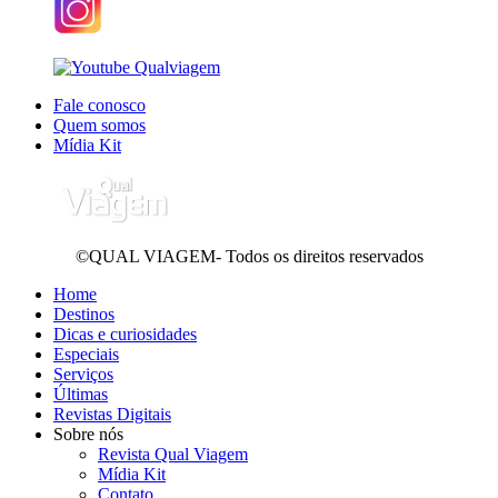
Fale conosco
Quem somos
Mídia Kit
©QUAL VIAGEM- Todos os direitos reservados
Home
Destinos
Dicas e curiosidades
Especiais
Serviços
Últimas
Revistas Digitais
Sobre nós
Revista Qual Viagem
Mídia Kit
Contato