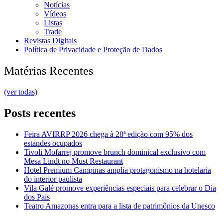
Notícias
Vídeos
Listas
Trade
Revistas Digitais
Política de Privacidade e Proteção de Dados
Matérias Recentes
(ver todas)
Posts recentes
Feira AVIRRP 2026 chega à 28ª edição com 95% dos
estandes ocupados
Tivoli Mofarrej promove brunch dominical exclusivo com
Mesa Lindt no Must Restaurant
Hotel Premium Campinas amplia protagonismo na hotelaria
do interior paulista
Vila Galé promove experiências especiais para celebrar o Dia
dos Pais
Teatro Amazonas entra para a lista de patrimônios da Unesco