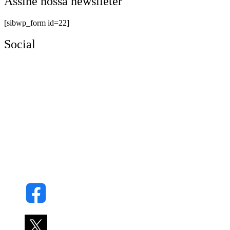
Assine nossa newslleter
[sibwp_form id=22]
Social