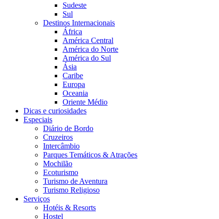
Sudeste
Sul
Destinos Internacionais
África
América Central
América do Norte
América do Sul
Ásia
Caribe
Europa
Oceania
Oriente Médio
Dicas e curiosidades
Especiais
Diário de Bordo
Cruzeiros
Intercâmbio
Parques Temáticos & Atrações
Mochilão
Ecoturismo
Turismo de Aventura
Turismo Religioso
Serviços
Hotéis & Resorts
Hostel