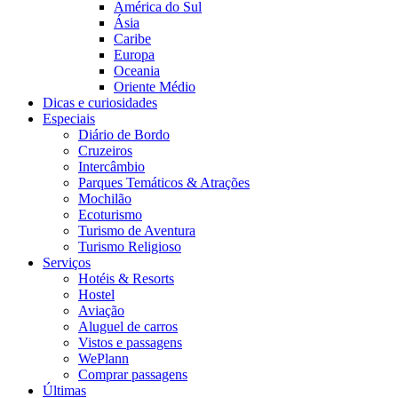
América do Sul
Ásia
Caribe
Europa
Oceania
Oriente Médio
Dicas e curiosidades
Especiais
Diário de Bordo
Cruzeiros
Intercâmbio
Parques Temáticos & Atrações
Mochilão
Ecoturismo
Turismo de Aventura
Turismo Religioso
Serviços
Hotéis & Resorts
Hostel
Aviação
Aluguel de carros
Vistos e passagens
WePlann
Comprar passagens
Últimas