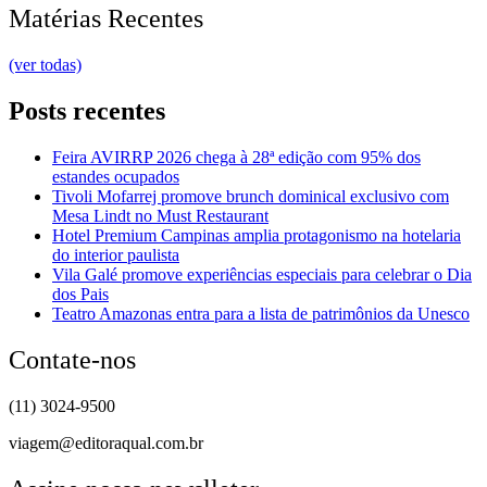
Matérias Recentes
(ver todas)
Posts recentes
Feira AVIRRP 2026 chega à 28ª edição com 95% dos
estandes ocupados
Tivoli Mofarrej promove brunch dominical exclusivo com
Mesa Lindt no Must Restaurant
Hotel Premium Campinas amplia protagonismo na hotelaria
do interior paulista
Vila Galé promove experiências especiais para celebrar o Dia
dos Pais
Teatro Amazonas entra para a lista de patrimônios da Unesco
Contate-nos
(11) 3024-9500
viagem@editoraqual.com.br